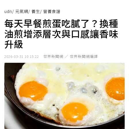
udn
/
元氣網
/
養生
/
營養食譜
每天早餐煎蛋吃膩了？換種
油煎增添層次與口感讓香味
升級
世界新聞網 ／ 世界新聞網編譯
2026-03-31 10:15:22