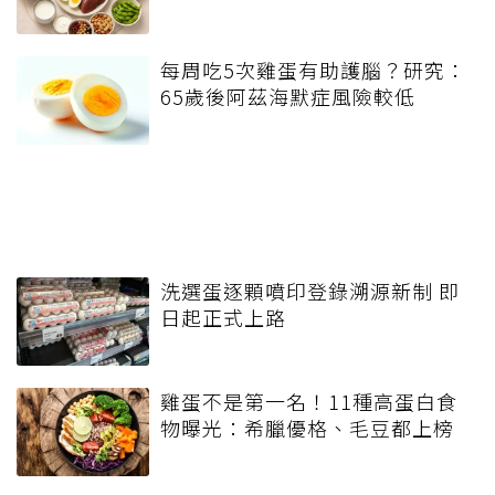
每周吃5次雞蛋有助護腦？研究：
65歲後阿茲海默症風險較低
洗選蛋逐顆噴印登錄溯源新制 即
日起正式上路
雞蛋不是第一名！11種高蛋白食
物曝光：希臘優格、毛豆都上榜