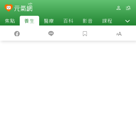
焦點
養生
醫療
百科
影音
課程
退休