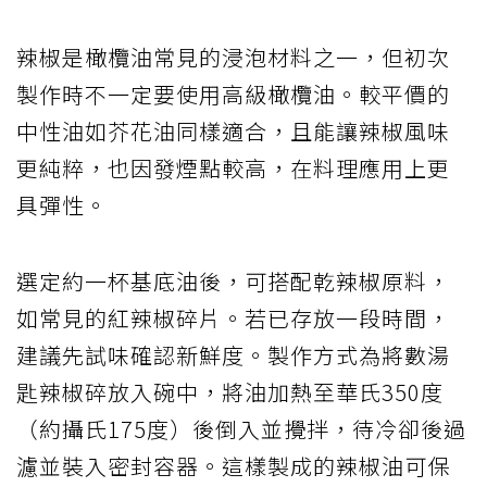
辣椒是橄欖油常見的浸泡材料之一，但初次
製作時不一定要使用高級橄欖油。較平價的
中性油如芥花油同樣適合，且能讓辣椒風味
更純粹，也因發煙點較高，在料理應用上更
具彈性。
選定約一杯基底油後，可搭配乾辣椒原料，
如常見的紅辣椒碎片。若已存放一段時間，
建議先試味確認新鮮度。製作方式為將數湯
匙辣椒碎放入碗中，將油加熱至華氏350度
（約攝氏175度）後倒入並攪拌，待冷卻後過
濾並裝入密封容器。這樣製成的辣椒油可保