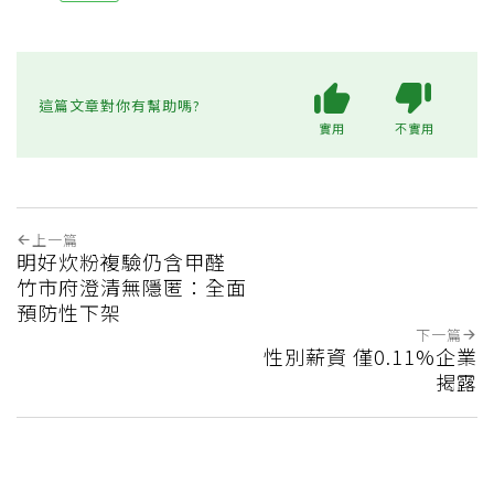
這篇文章對你有幫助嗎?
實用
不實用
上一篇
明好炊粉複驗仍含甲醛
竹市府澄清無隱匿：全面
預防性下架
下一篇
性別薪資 僅0.11%企業
揭露