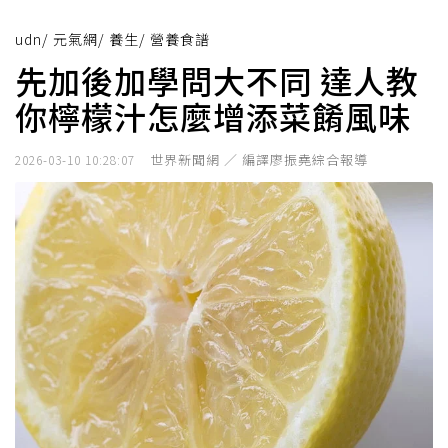
udn
/
元氣網
/
養生
/
營養食譜
先加後加學問大不同 達人教
你檸檬汁怎麼增添菜餚風味
世界新聞網 ／ 編譯廖振堯綜合報導
2026-03-10 10:28:07