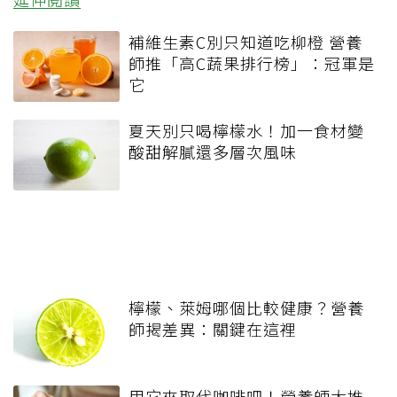
補維生素C別只知道吃柳橙 營養
師推「高C蔬果排行榜」：冠軍是
它
夏天別只喝檸檬水！加一食材變
酸甜解膩還多層次風味
檸檬、萊姆哪個比較健康？營養
師揭差異：關鍵在這裡
用它來取代咖啡吧！營養師大推