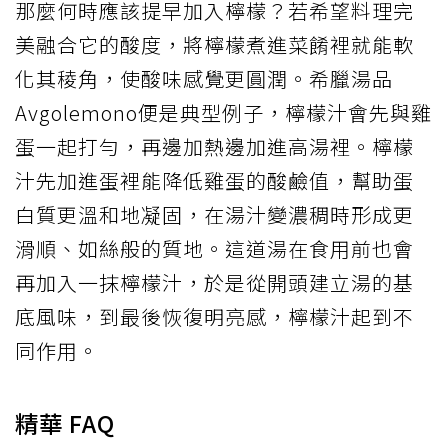
那麼何時應該提早加入檸檬？若希望料理完
美融合它的酸度，將檸檬煮進菜餚裡就能軟
化其稜角，使酸味感覺更圓潤。希臘湯品
Avgolemono便是典型例子，檸檬汁會先與雞
蛋一起打勻，再邊加熱邊加進高湯裡。檸檬
汁先加進蛋裡能降低雞蛋的酸鹼值，幫助蛋
白質更溫和地凝固，在湯汁變濃稠時形成更
滑順、如絲般的質地。這道湯在食用前也會
再加入一抹檸檬汁，於是從開頭建立湯的基
底風味，到最後恢復明亮感，檸檬汁起到不
同作用。
精華 FAQ