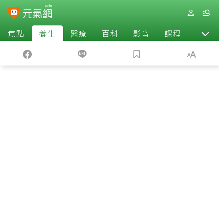
焦點
養生
醫療
百科
影音
課程
退休