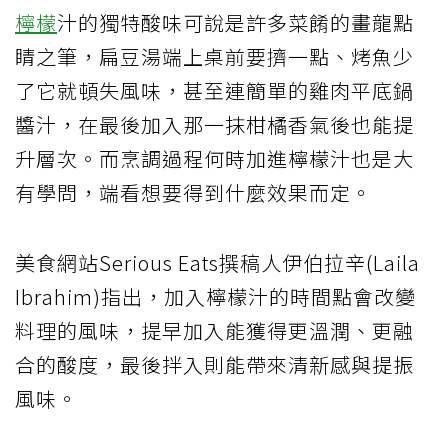
檸檬
汁的獨特酸味可說是許多菜餚的畫龍點
睛之筆，扁豆湯端上桌前要擠一點、烤魚少
了它就頓失風味，甚至連簡單的雞肉平底鍋
醬汁，在最後加入那一抹柑橘香氣後也能提
升層次。而烹調過程何時加進檸檬汁也是大
有學問，端看想要得到什麼效果而定。
美食網站Serious Eats撰稿人伊伯拉辛(Laila
Ibrahim)指出，加入檸檬汁的時間點會改變
料理的風味，提早加入能獲得更溫潤、更融
合的酸度，最後拌入則能帶來清新感與提振
風味。