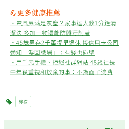
💪更多健康推薦
‧電風扇滿是灰塵？家事達人教1分鐘清
潔法 多加一物還能防髒汙附著
‧45歲男存2千萬提早退休 接信用卡公司
通知「淚回職場」：有錢也碰壁
‧用千元手機、拒絕社群網站 48歲社長
中年後重視和放棄的事：不為面子消費
檸檬