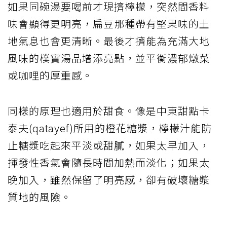
如果同碗湯要喝前才現擠檸檬，突然間香料
味會顯得更明亮，扁豆那種帶有堅果味的土
地氣息也會更清晰。最後才擠能為充滿大地
風味的樸實湯品增添亮點，並平衡濃郁燉菜
或咖哩的厚重感。
同樣的原理也適用於甜食。像是中東甜點卡
泰夫(qatayef)所用的橙花糖漿，檸檬汁能防
止糖漿吃起來平淡或甜膩，如果太早加入，
揮發性香氣會隨長時間加熱而淡化；如果太
晚加入，雖然保留了明亮感，卻有破壞糖漿
質地的風險。