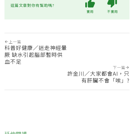
這篇文章對你有幫助嗎?
實用
不實用
上一篇
科普好健康／迷走神經暈
厥 缺水引起腦部暫時供
血不足
下一篇
許金川／大家都會AI，只
有肝臟不會「唉」?
延伸閱讀