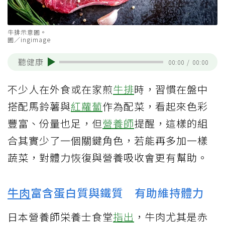
牛排示意圖。
圖／ingimage
聽健康
00:00
/
00:00
不少人在外食或在家煎
牛排
時，習慣在盤中
搭配馬鈴薯與
紅蘿蔔
作為配菜，看起來色彩
豐富、份量也足，但
營養師
提醒，這樣的組
合其實少了一個關鍵角色，若能再多加一樣
蔬菜，對體力恢復與營養吸收會更有幫助。
牛肉
富含蛋白質與鐵質 有助維持體力
日本營養師栄養士食堂
指出
，牛肉尤其是赤