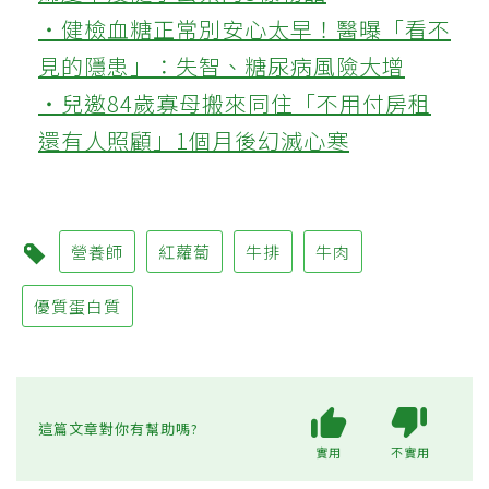
‧健檢血糖正常別安心太早！醫曝「看不
見的隱患」：失智、糖尿病風險大增
‧兒邀84歲寡母搬來同住「不用付房租
還有人照顧」1個月後幻滅心寒
營養師
紅蘿蔔
牛排
牛肉
優質蛋白質
這篇文章對你有幫助嗎?
實用
不實用