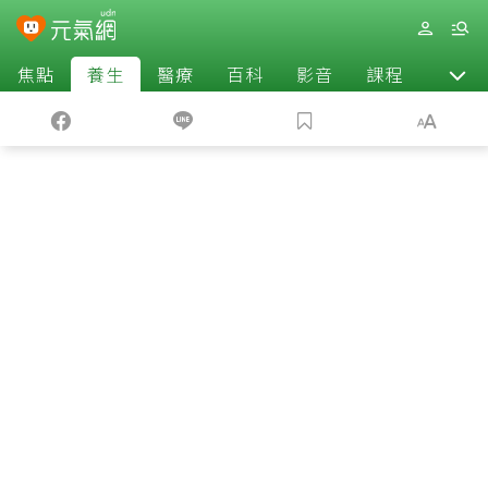
焦點
養生
醫療
百科
影音
課程
退休