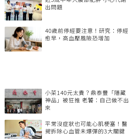
出問題
40歲前停經要注意！研究：停經
愈早，高血壓風險恐增加
小菜140元太貴？鼎泰豐「隱藏
神品」被狂推 老饕：自己做不出
來
平常沒症狀也可能心肌梗塞！醫
揭拆除心血管未爆彈的3大關鍵