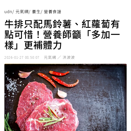
udn
/
元氣網
/
養生
/
營養食譜
牛排只配馬鈴薯、紅蘿蔔有
點可惜！營養師籲「多加一
樣」更補體力
元氣網 ／ 洪波波
2026-01-27 08:50:07