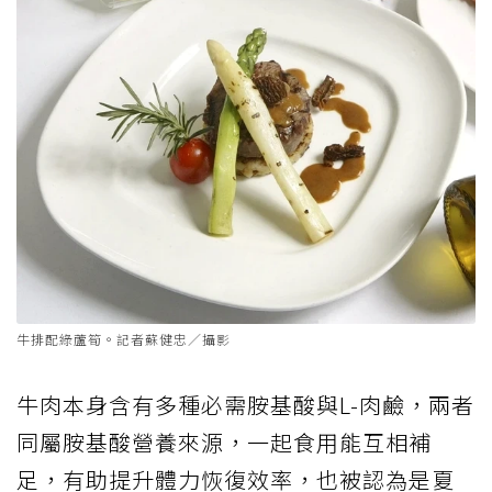
牛排配綠蘆筍。記者蘇健忠／攝影
牛肉本身含有多種必需胺基酸與L-肉鹼，兩者
同屬胺基酸營養來源，一起食用能互相補
足，有助提升體力恢復效率，也被認為是夏