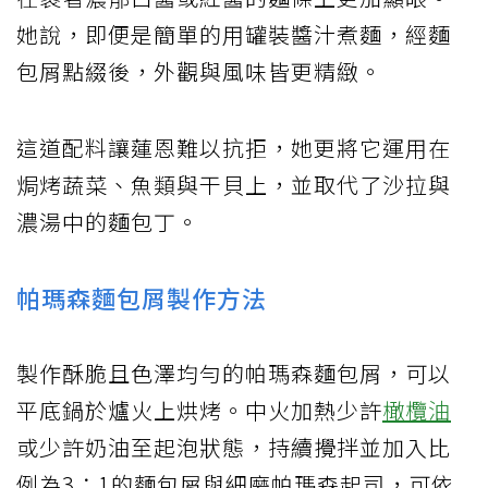
她說，即便是簡單的用罐裝醬汁煮麵，經麵
包屑點綴後，外觀與風味皆更精緻。
這道配料讓蓮恩難以抗拒，她更將它運用在
焗烤蔬菜、魚類與干貝上，並取代了沙拉與
濃湯中的麵包丁。
帕瑪森麵包屑製作方法
製作酥脆且色澤均勻的帕瑪森麵包屑，可以
平底鍋於爐火上烘烤。中火加熱少許
橄欖油
或少許奶油至起泡狀態，持續攪拌並加入比
例為3：1的麵包屑與細磨帕瑪森起司，可依