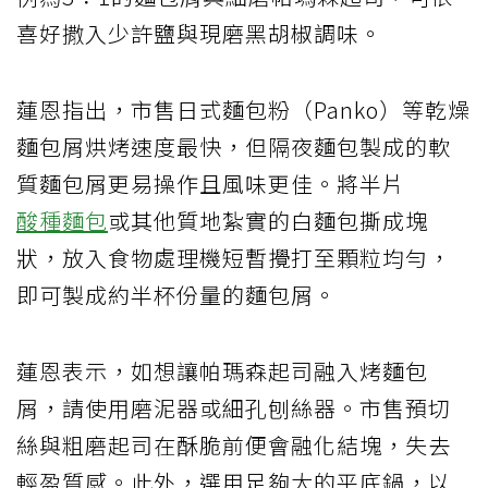
喜好撒入少許鹽與現磨黑胡椒調味。
蓮恩指出，市售日式麵包粉（Panko）等乾燥
麵包屑烘烤速度最快，但隔夜麵包製成的軟
質麵包屑更易操作且風味更佳。將半片
酸種麵包
或其他質地紮實的白麵包撕成塊
狀，放入食物處理機短暫攪打至顆粒均勻，
即可製成約半杯份量的麵包屑。
蓮恩表示，如想讓帕瑪森起司融入烤麵包
屑，請使用磨泥器或細孔刨絲器。市售預切
絲與粗磨起司在酥脆前便會融化結塊，失去
輕盈質感。此外，選用足夠大的平底鍋，以