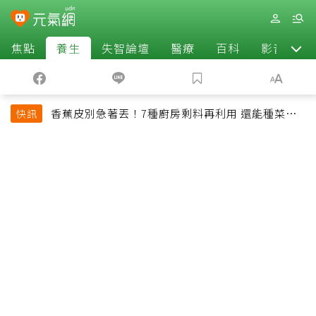
焦點
養生
失智論壇
醫療
百科
影音
香蕉皮別急著丟！7種廚房剩料再利用 還能種菜、
快訊
變天然肥料