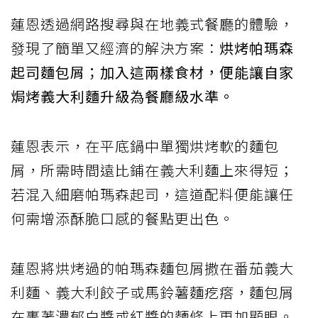
蓮恩透過網路搜尋與在地義式餐廳的體驗，
發現了簡單又經濟的解決方案：
烘烤帕瑪森
起司麵包屑；加入這兩樣食材，便能讓自家
焗烤義大利麵升級為餐廳級水準。
蓮恩表示，在平底鍋中單獨烘烤軟的麵包
屑，所需時間遠比鋪在義大利麵上來得短；
若混入細磨帕瑪森起司，這道配料便能讓任
何需增添酥脆口感的餐點更出色。
蓮恩將烘烤過的帕瑪森麵包屑撒在番茄義大
利麵、義大利餃子或馬鈴薯麵疙瘩，麵包屑
在裹著濃郁白醬或紅醬的麵條上更加顯眼。