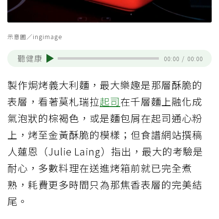
示意圖／ingimage
聽健康
00:00
/
00:00
製作焗烤義大利麵，最大樂趣是那層酥脆的
表層，看著莫札瑞拉
起司
在千層麵上融化成
氣泡狀的棕褐色，或是麵包屑在起司通心粉
上，烤至金黃酥脆的模樣；但食譜網站撰稿
人蓮恩（Julie Laing）指出，最大的考驗是
耐心，多數料理在送進烤箱前就已完全煮
熟，耗費更多時間只為那焦香表層的完美結
尾。