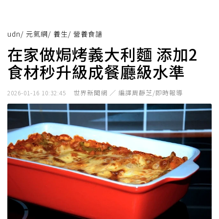
udn
/
元氣網
/
養生
/
營養食譜
在家做焗烤義大利麵 添加2
食材秒升級成餐廳級水準
世界新聞網 ／ 編譯周靜芝/即時報導
2026-01-16 10:32:45