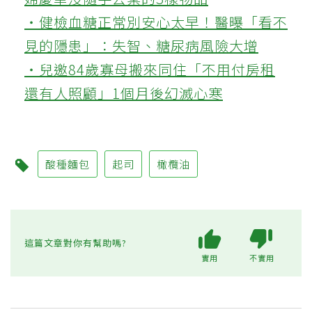
‧健檢血糖正常別安心太早！醫曝「看不
見的隱患」：失智、糖尿病風險大增
‧兒邀84歲寡母搬來同住「不用付房租
還有人照顧」1個月後幻滅心寒
酸種麵包
起司
橄欖油
這篇文章對你有幫助嗎?
實用
不實用