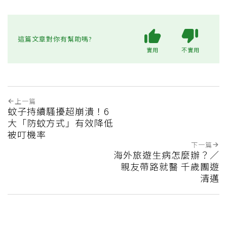
這篇文章對你有幫助嗎?
實用
不實用
上一篇
蚊子持續騷擾超崩潰！6
大「防蚊方式」有效降低
被叮機率
下一篇
海外旅遊生病怎麼辦？／
親友帶路就醫 千歲團遊
清邁