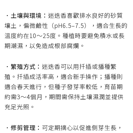
．土壤與環境：
迷迭香喜歡排水良好的砂質
壤土，偏微鹼性（pH6.5–7.5），適合生長的
溫度約在10～25度。種植時要避免積水或長
期潮濕，以免造成根部腐爛。
．繁殖方式：
迷迭香可以用扦插或播種繁
殖。扦插成活率高，適合新手操作；播種則
適合春天進行，但種子發芽率較低，育苗期
約需3～4個月，期間需保持土壤濕潤並提供
充足光照。
．修剪管理：
可定期摘心以促進側芽生長，