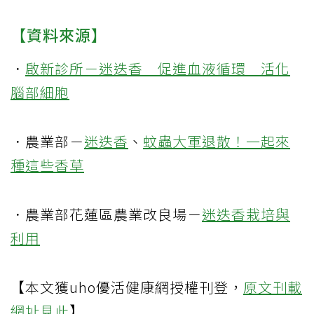
【資料來源】
．
啟新診所－迷迭香 促進血液循環 活化
腦部細胞
．農業部－
迷迭香
、
蚊蟲大軍退散！一起來
種這些香草
．農業部花蓮區農業改良場－
迷迭香栽培與
利用
【本文獲uho優活健康網授權刊登，
原文刊載
網址見此
】