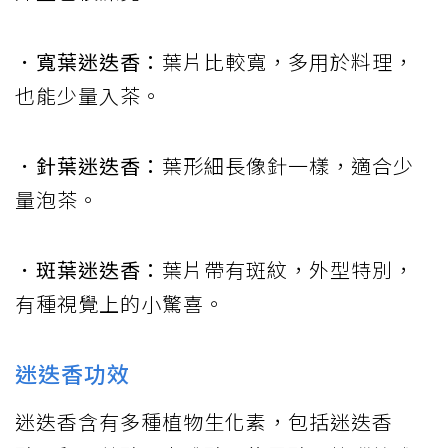
．寬葉迷迭香：
葉片比較寬，多用於料理，
也能少量入茶。
．針葉迷迭香：
葉形細長像針一樣，適合少
量泡茶。
．斑葉迷迭香：
葉片帶有斑紋，外型特別，
有種視覺上的小驚喜。
迷迭香功效
迷迭香含有多種植物生化素，包括迷迭香