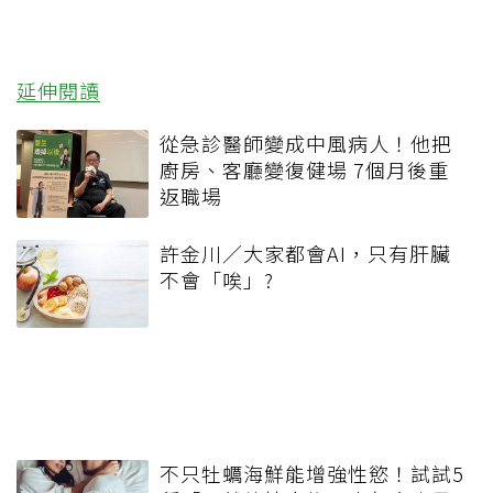
延伸閱讀
從急診醫師變成中風病人！他把
廚房、客廳變復健場 7個月後重
返職場
許金川／大家都會AI，只有肝臟
不會「唉」?
不只牡蠣海鮮能增強性慾！試試5