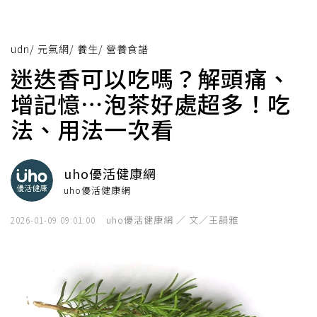
udn
/
元氣網
/
養生
/
營養食譜
迷迭香可以吃嗎？解頭痛、
增記憶⋯泡茶好處超多！吃
法、用法一次看
uho優活健康網
uho優活健康網
uho優活健康網 ／ 文／王韻雅
2026-01-09 09:01:00