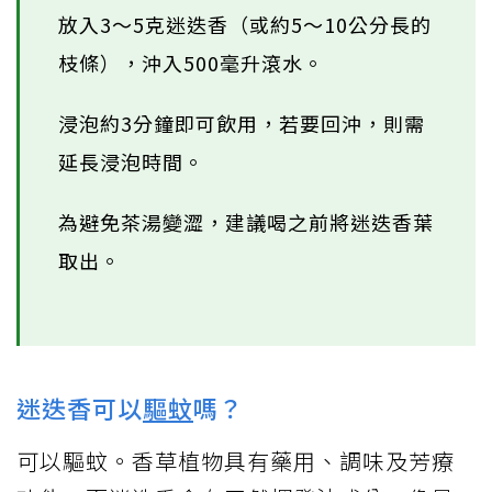
放入3～5克迷迭香（或約5～10公分長的
枝條），沖入500毫升滾水。
浸泡約3分鐘即可飲用，若要回沖，則需
延長浸泡時間。
為避免茶湯變澀，建議喝之前將迷迭香葉
取出。
迷迭香可以
驅蚊
嗎？
可以驅蚊。香草植物具有藥用、調味及芳療