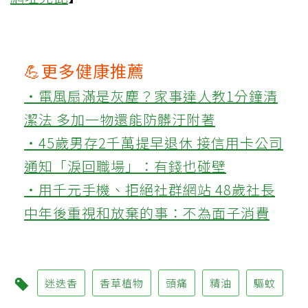
💪更多健康推薦
‧電風扇滿是灰塵？家事達人教1分鐘清
潔法 多加一物還能防髒汙附著
‧45歲男存2千萬提早退休 接信用卡公司
通知「淚回職場」：有錢也碰壁
‧用千元手機、拒絕社群網站 48歲社長
中年後重視和放棄的事：不為面子消費
迷迭香
香草植物
頭痛
精油
驅蚊