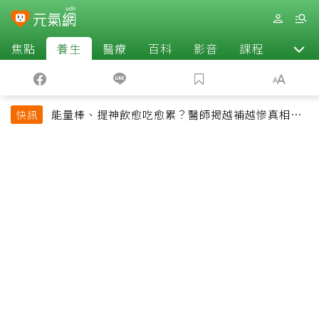
焦點
養生
醫療
百科
影音
課程
退休
能量棒、提神飲愈吃愈累？醫師揭越補越慘真相：
快訊
恐欠下疲勞債