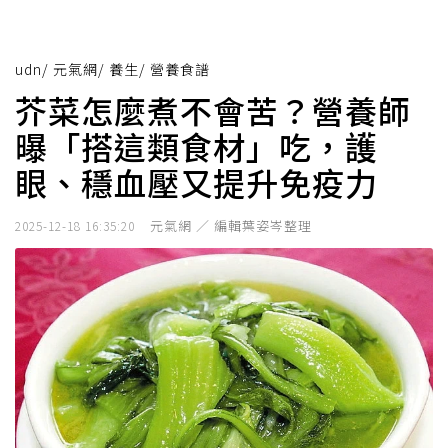
udn
/
元氣網
/
養生
/
營養食譜
芥菜怎麼煮不會苦？營養師
曝「搭這類食材」吃，護
眼、穩血壓又提升免疫力
元氣網 ／ 編輯葉姿岑整理
2025-12-18 16:35:20