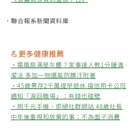
．聯合報系新聞資料庫
💪更多健康推薦
‧電風扇滿是灰塵？家事達人教1分鐘清
潔法 多加一物還能防髒汙附著
‧45歲男存2千萬提早退休 接信用卡公司
通知「淚回職場」：有錢也碰壁
‧用千元手機、拒絕社群網站 48歲社長
中年後重視和放棄的事：不為面子消費