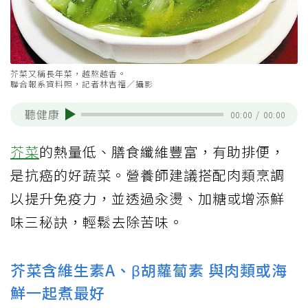
芥菜又稱長年菜，越熬越香。
聯合報系資料照，記者林吉福／攝影
聽健康
00:00
/
00:00
芥菜
的熱量低、膳食纖維豐富，有助排便，
是抗癌的好蔬菜。營養師建議搭配肉類烹調
以提升免疫力，並透過汆燙、加糖或增添鮮
味三秘訣，輕鬆去除苦味。
芥菜含維生素A、β胡蘿蔔素 與肉類或海
鮮一起煮最好