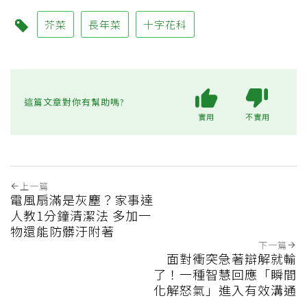
芥菜
長年菜
十字花科
這篇文章對你有幫助嗎?
實用
不實用
上一篇
電風扇滿是灰塵？家事達
人教1分鐘清潔法 多加一
物還能防髒汙附著
下一篇
面對衝突急著辯解就輸
了！一種智慧回應「瞬間
化解怒氣」進入有效溝通