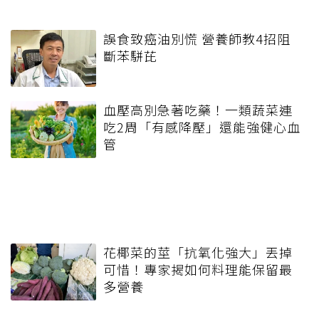
誤食致癌油別慌 營養師教4招阻
斷苯駢芘
血壓高別急著吃藥！一類蔬菜連
吃2周「有感降壓」還能強健心血
管
花椰菜的莖「抗氧化強大」丟掉
可惜！專家揭如何料理能保留最
多營養