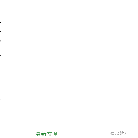
與
清
解
肌
，
免
、
看更多
最新文章