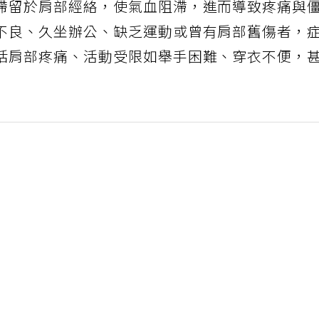
滯留於肩部經絡，使氣血阻滯，進而導致疼痛與
不良、久坐辦公、缺乏運動或曾有肩部舊傷者，
括肩部疼痛、活動受限如舉手困難、穿衣不便，