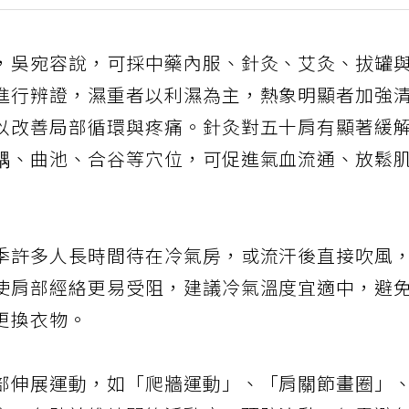
，吳宛容說，可採中藥內服、針灸、艾灸、拔罐
進行辨證，濕重者以利濕為主，熱象明顯者加強
以改善局部循環與疼痛。針灸對五十肩有顯著緩
髃、曲池、合谷等穴位，可促進氣血流通、放鬆
季許多人長時間待在冷氣房，或流汗後直接吹風
使肩部經絡更易受阻，建議冷氣溫度宜適中，避
更換衣物。
部伸展運動，如「爬牆運動」、「肩關節畫圈」