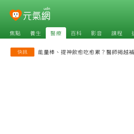
焦點
養生
醫療
百科
影音
課程
能量棒、提神飲愈吃愈累？醫師揭越
快訊