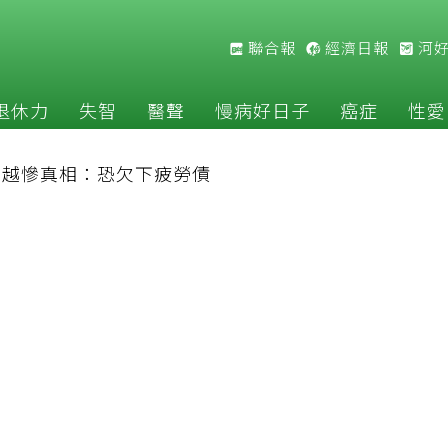
聯合報
經濟日報
河
退休力
失智
醫聲
慢病好日子
癌症
性愛
補越慘真相：恐欠下疲勞債