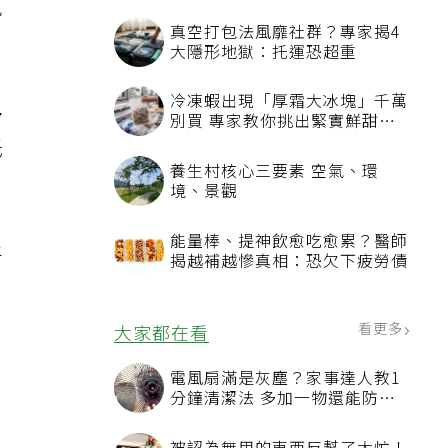
免
真空打包法風靡社群？專家揭4
大隱形地獄：托運恐超重
冷凍蝦出現「厚霜大冰塊」千萬
多
別買 專家教你挑出緊實鮮甜蝦
子
低
養生村核心三要素 空氣、環
境、景觀
能量棒、提神飲愈吃愈累？醫師
平
揭越補越慘真相：恐欠下疲勞債
看更多
大家都在看
電風扇滿是灰塵？家事達人教1
分鐘清潔法 多加一物還能防髒
汙附著