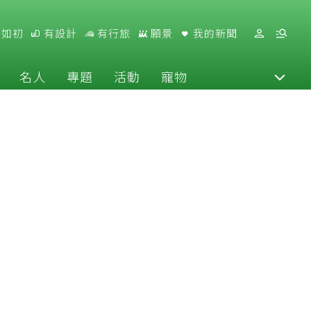
好如初
有設計
有行旅
願景
我的新聞
名人
專題
活動
寵物