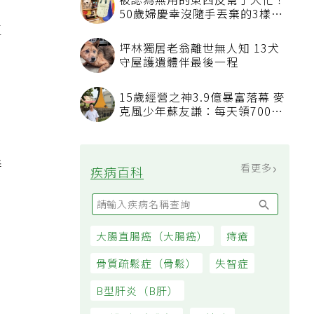
被認為無用的東西反幫了大忙！
50歲婦慶幸沒隨手丟棄的3樣物
生
品
坪林獨居老翁離世無人知 13犬
守屋護遺體伴最後一程
15歲經營之神3.9億暴富落幕 麥
克風少年蘇友謙：每天領700元
過日子
善
看更多
疾病百科
大腸直腸癌（大腸癌）
痔瘡
骨質疏鬆症（骨鬆）
失智症
B型肝炎（B肝）
，