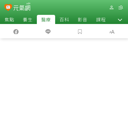
焦點
養生
醫療
百科
影音
課程
退休