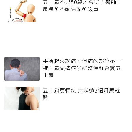
五十肩不只50歲才會得！醫師：
肩膀愈不動沾黏愈嚴重
手抬起來就痛，但痛的部位不一
樣！肩夾擠症候群沒治好會變五
十肩
五十肩莫輕忽 症狀逾3個月應就
醫