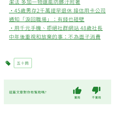
潔法 多加一物還能防髒汙附著
‧45歲男存2千萬提早退休 接信用卡公司
通知「淚回職場」：有錢也碰壁
‧用千元手機、拒絕社群網站 48歲社長
中年後重視和放棄的事：不為面子消費
五十肩
這篇文章對你有幫助嗎?
實用
不實用