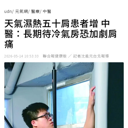
udn
/
元氣網
/
醫療
/
中醫
天氣濕熱五十肩患者增 中
醫：長期待冷氣房恐加劇肩
痛
聯合報健康版 ／ 記者沈能元台北報導
2026-05-14 10:53:33