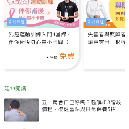
影片課程
影片課程
乳癌運動訓練入門4堂課 -
失智者與照顧者
伴你術後身心靈不卡關（線
讓專家用一根棍
上影音課）
何逆轉退化大腦
免費
課）
特價
延伸閱讀
五十肩會自己好嗎？醫解析3階段
病程、復健重點與日常保養5招