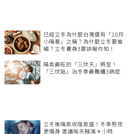
已經立冬為什麼台灣還有「10月
小陽春」之稱？為什麼立冬要進
補？立冬養身3要訣報你知！
陽氣最旺的「三伏天」將至！
「三伏貼」治冬季最難纏3病症
立冬後陽氣收陰氣盛！冬季熬夜
更傷身 建議每天睡滿＊小時