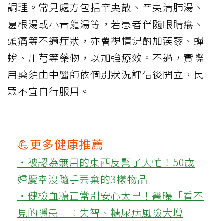
調理。常見處方包括辛夷散、辛夷清肺湯、
葛根湯或小青龍湯等，若患者伴隨眼睛癢、
頭痛等不適症狀，亦會視情況酌加蒺藜、蟬
蛻、川芎等藥物，以加強療效。不過，實際
用藥須由中醫師依個別狀況評估後開立，民
眾不宜自行服用。
💪更多健康推薦
‧被認為無用的東西反幫了大忙！50歲
婦慶幸沒隨手丟棄的3樣物品
‧健檢血糖正常別安心太早！醫曝「看不
見的隱患」：失智、糖尿病風險大增