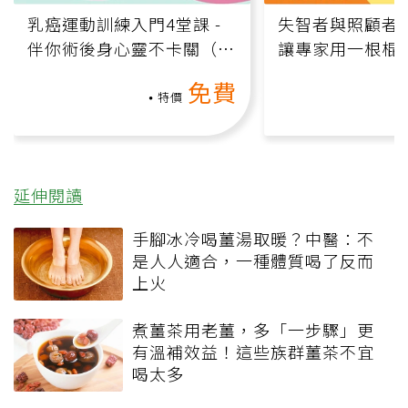
乳癌運動訓練入門4堂課 -
失智者與照顧者
伴你術後身心靈不卡關（線
讓專家用一根棍
上影音課）
何逆轉退化大腦
免費
課）
特價
延伸閱讀
手腳冰冷喝薑湯取暖？中醫：不
是人人適合，一種體質喝了反而
上火
煮薑茶用老薑，多「一步驟」更
有溫補效益！這些族群薑茶不宜
喝太多