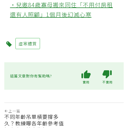
‧兒邀84歲寡母搬來同住「不用付房租
還有人照顧」1個月後幻滅心寒
虛寒體質
這篇文章對你有幫助嗎?
實用
不實用
上一篇
不同年齡吊單槓要撐多
久？教練曝各年齡參考值