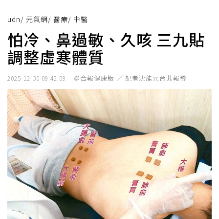
udn
/
元氣網
/
醫療
/
中醫
怕冷、鼻過敏、久咳 三九貼
調整虛寒體質
聯合報健康版 ／ 記者沈能元台北報導
2025-12-30 09:42:09