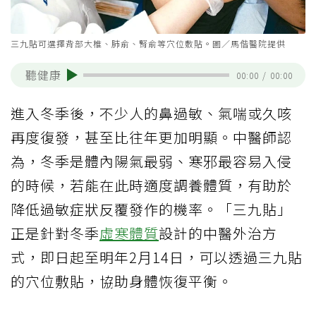
三九貼可選擇背部大椎、肺俞、腎俞等穴位敷貼。圖／馬偕醫院提供
聽健康
00:00
/
00:00
進入冬季後，不少人的鼻過敏、氣喘或久咳
再度復發，甚至比往年更加明顯。中醫師認
為，冬季是體內陽氣最弱、寒邪最容易入侵
的時候，若能在此時適度調養體質，有助於
降低過敏症狀反覆發作的機率。「三九貼」
正是針對冬季
虛寒體質
設計的中醫外治方
式，即日起至明年2月14日，可以透過三九貼
的穴位敷貼，協助身體恢復平衡。