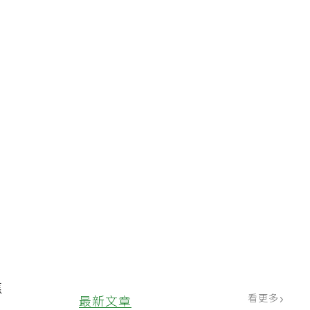
服
經
焦
看更多
最新文章