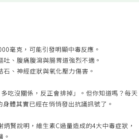
000毫克，可能引發明顯中毒反應。
嘔吐、腹痛腹瀉與腸胃道強烈不適。
結石、神經症狀與氧化壓力傷害。
，多吃沒關係，反正會排掉」。但你知道嗎？每
你的身體其實已經在悄悄發出抗議訊號了。
謝炳賢說明，維生素C過量造成的4大中毒症狀，