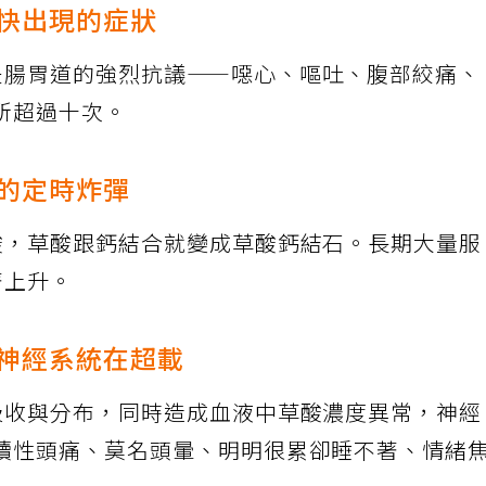
最快出現的症狀
是腸胃道的強烈抗議——噁心、嘔吐、腹部絞痛、
所超過十次。
略的定時炸彈
酸，草酸跟鈣結合就變成草酸鈣結石。長期大量
著上升。
—神經系統在超載
吸收與分布，同時造成血液中草酸濃度異常，神
續性頭痛、莫名頭暈、明明很累卻睡不著、情緒