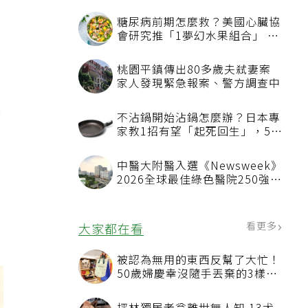
糖尿病前期怎麼救？美國心臟協
會研究推「1夢幻水果組合」 酪
梨加它改善血管功能
桃園平鎮傳出80多歲夫弒妻案
而
家人發現緊急報案、警方調查中
然
不沾鍋開始沾鍋怎麼辦？日本專
牙
家教1招有望「起死回生」，5情
況該換新
中醫大附醫入選《Newsweek》
2026全球最佳綠色醫院250強
首屆評選即入榜 全台僅兩院獲
保
選 四葉績效指標居台灣最佳
看更多
大家都在看
被認為無用的東西反幫了大忙！
50歲婦慶幸沒隨手丟棄的3樣物
品