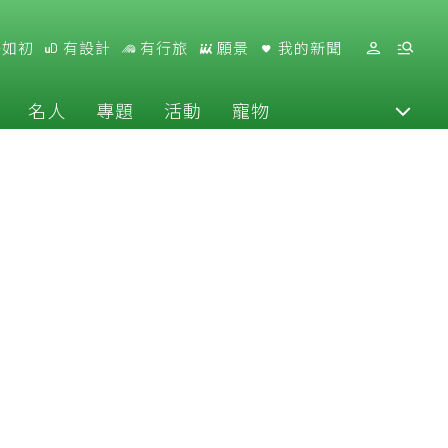
好如初
有設計
有行旅
願景
我的新聞
名人
專題
活動
寵物