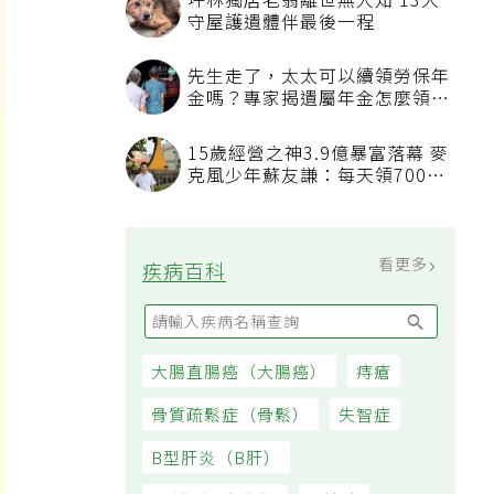
坪林獨居老翁離世無人知 13犬
守屋護遺體伴最後一程
先生走了，太太可以續領勞保年
金嗎？專家揭遺屬年金怎麼領，
看順位還要看資格
15歲經營之神3.9億暴富落幕 麥
克風少年蘇友謙：每天領700元
過日子
看更多
疾病百科
大腸直腸癌（大腸癌）
痔瘡
骨質疏鬆症（骨鬆）
失智症
B型肝炎（B肝）