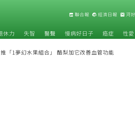
聯合報
經濟日報
河
退休力
失智
醫聲
慢病好日子
癌症
性愛
推「1夢幻水果組合」 酪梨加它改善血管功能