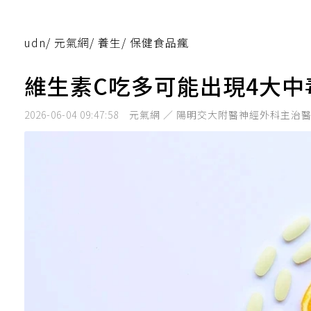
udn
/
元氣網
/
養生
/
保健食品瘋
維生素C吃多可能出現4大中
2026-06-04 09:47:58
元氣網 ／ 陽明交大附醫神經外科主治