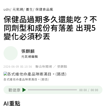
udn
/
元氣網
/
養生
/
保健食品瘋
保健品過期多久還能吃？不
同劑型和成份有落差 出現5
變化必須秒丟
張麒麟
元氣網編輯
聯合新聞網 ／ 張麒麟
2026-06-09 08:10:56
各式維他命產品琳瑯滿目。(路透)
聽健康
00:00
/
00:00
AI重點