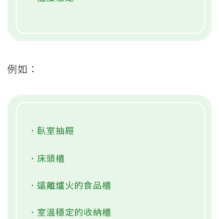
例如：
．臥室抽屜
．床頭櫃
．遠離爐火的食品櫃
．室溫穩定的收納櫃