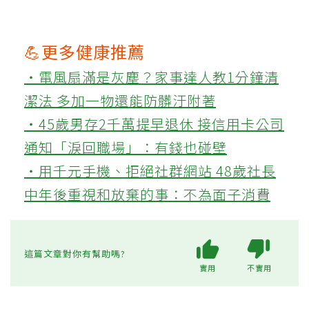
💪更多健康推薦
‧電風扇滿是灰塵？家事達人教1分鐘清
潔法 多加一物還能防髒汙附著
‧45歲男存2千萬提早退休 接信用卡公司
通知「淚回職場」：有錢也碰壁
‧用千元手機、拒絕社群網站 48歲社長
中年後重視和放棄的事：不為面子消費
這篇文章對你有幫助嗎?
實用
不實用