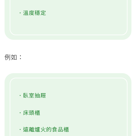
．溫度穩定
例如：
．臥室抽屜
．床頭櫃
．遠離爐火的食品櫃