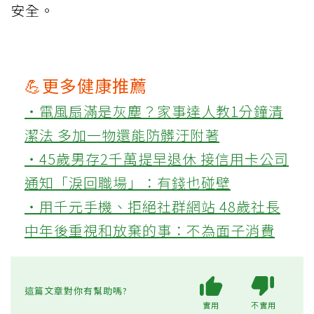
安全。
💪更多健康推薦
‧電風扇滿是灰塵？家事達人教1分鐘清
潔法 多加一物還能防髒汙附著
‧45歲男存2千萬提早退休 接信用卡公司
通知「淚回職場」：有錢也碰壁
‧用千元手機、拒絕社群網站 48歲社長
中年後重視和放棄的事：不為面子消費
這篇文章對你有幫助嗎?
實用
不實用