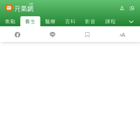
焦點
養生
醫療
百科
影音
課程
退休