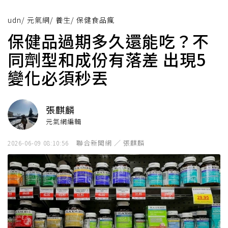
udn
/
元氣網
/
養生
/
保健食品瘋
保健品過期多久還能吃？不
同劑型和成份有落差 出現5
變化必須秒丟
張麒麟
元氣網編輯
聯合新聞網 ／ 張麒麟
2026-06-09 08:10:56