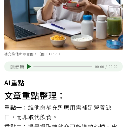
補充維他命示意圖。（圖／123RF）
聽健康
00:00
/
00:00
AI重點
文章重點整理：
重點一：
維他命補充劑應用需補足營養缺
口，而非取代飲食。
重點二：
過量攝取維他命可能導致心悸、皮