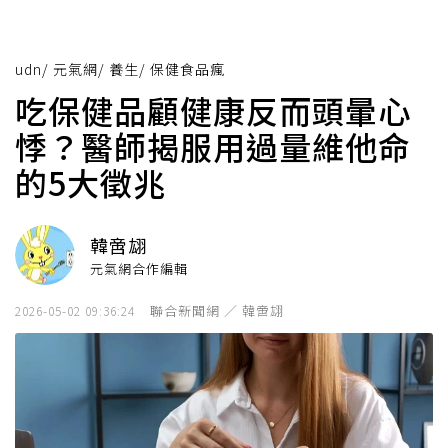
udn
/
元氣網
/
養生
/
保健食品瘋
吃保健品顧健康反而頭暈心
悸？醫師揭服用過量維他命
的5大徵兆
韓啻翃
元氣網合作編輯
聯合新聞網 ／ 韓啻翃
2026-05-02 09:36:24