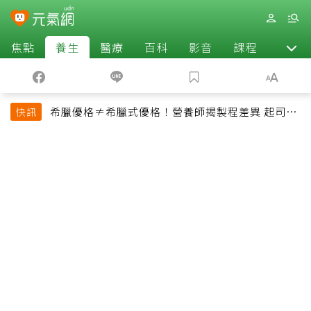
焦點
養生
醫療
百科
影音
課程
退休
希臘優格≠希臘式優格！營養師揭製程差異 起司片
快訊
也不一定是天然起司