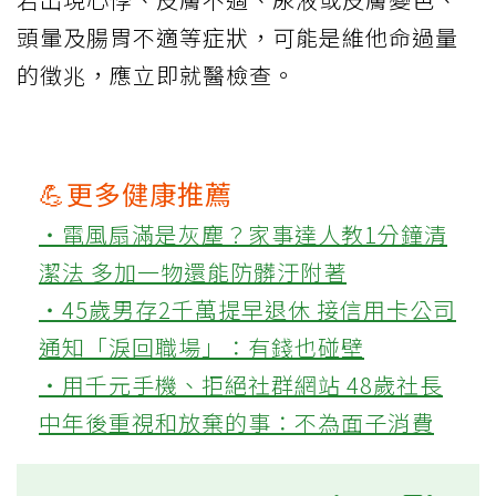
頭暈及腸胃不適等症狀，可能是維他命過量
的徵兆，應立即就醫檢查。
💪更多健康推薦
‧電風扇滿是灰塵？家事達人教1分鐘清
潔法 多加一物還能防髒汙附著
‧45歲男存2千萬提早退休 接信用卡公司
通知「淚回職場」：有錢也碰壁
‧用千元手機、拒絕社群網站 48歲社長
中年後重視和放棄的事：不為面子消費