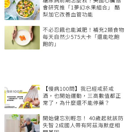
會研究推「1夢幻水果組合」 酪
梨加它改善血管功能
不必忍餓也能減肥！補充2類食物
每天自然少575大卡「還能吃飽
飽的」
【慢病100問】我已經戒菸戒
酒，也開始運動，三高數值都正
常了，為什麼還不能停藥？
開始健忘別輕忽！ 40歲起就該防
失智 2成國人帶有阿茲海默症相
關基因