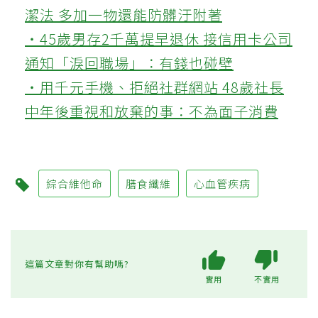
潔法 多加一物還能防髒汙附著
‧45歲男存2千萬提早退休 接信用卡公司
通知「淚回職場」：有錢也碰壁
‧用千元手機、拒絕社群網站 48歲社長
中年後重視和放棄的事：不為面子消費
綜合維他命
膳食纖維
心血管疾病
這篇文章對你有幫助嗎?
實用
不實用