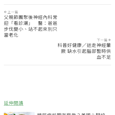
上一篇
父親節團聚後神經內科常
迎「看診潮」 醫：爸爸
步伐變小、站不起來別只
當老化
下一篇
科普好健康／迷走神經暈
厥 缺水引起腦部暫時供
血不足
延伸閱讀
糖尿病前期怎麼救？美國心臟協