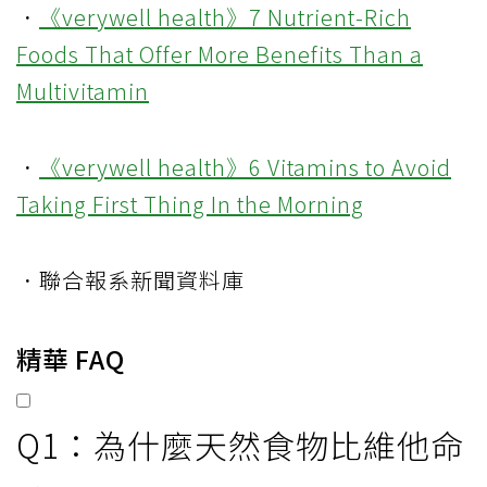
．
《verywell health》7 Nutrient-Rich
Foods That Offer More Benefits Than a
Multivitamin
．
《verywell health》6 Vitamins to Avoid
Taking First Thing In the Morning
．聯合報系新聞資料庫
精華 FAQ
Q1：為什麼天然食物比維他命