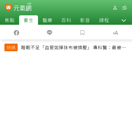
焦點
養生
醫療
百科
影音
課程
退休
睡眠不足「血管如擰抹布被擠壓」 專科醫：最被忽
快訊
略的抗老方法