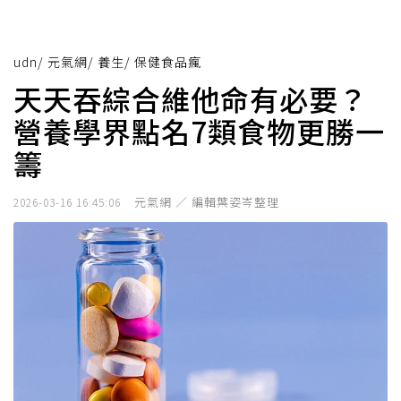
udn
/
元氣網
/
養生
/
保健食品瘋
天天吞綜合維他命有必要？
營養學界點名7類食物更勝一
籌
元氣網 ／ 編輯葉姿岑整理
2026-03-16 16:45:06