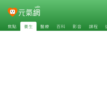
焦點
養生
醫療
百科
影音
課程