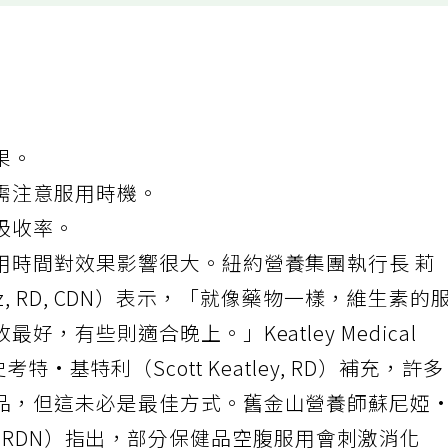
果。
需注意服用時機。
吸收率。
用時間對效果影響很大。紐約營養集團執行長 莉
itz, RD, CDN）表示，「就像藥物一樣，維生素的
，有些則適合晚上。」Keatley Medical
人 史考特·基特利（Scott Keatley, RD）補充，許
品，但這未必是最佳方式。舊金山營養師蘇尼婭
, RDN）
指出
，部分保健品空腹服用會刺激消化