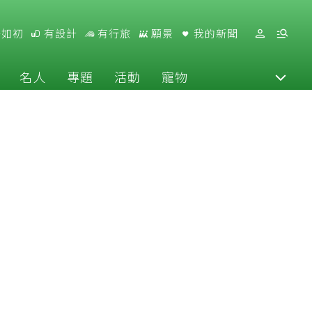
好如初
有設計
有行旅
願景
我的新聞
名人
專題
活動
寵物