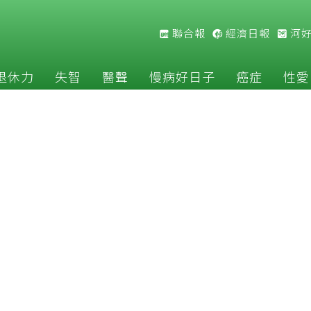
聯合報
經濟日報
河
退休力
失智
醫聲
慢病好日子
癌症
性愛