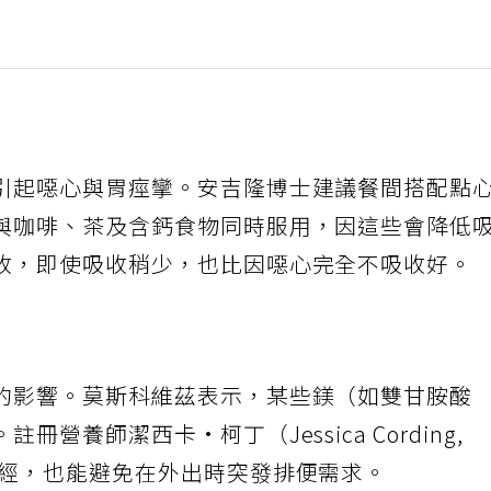
引起噁心與胃痙攣。安吉隆博士建議餐間搭配點
與咖啡、茶及含鈣食物同時服用，因這些會降低
收，即使吸收稍少，也比因噁心完全不吸收好。
的影響。莫斯科維茲表示，某些鎂（如雙甘胺酸
營養師潔西卡·柯丁（Jessica Cording,
神經，也能避免在外出時突發排便需求。