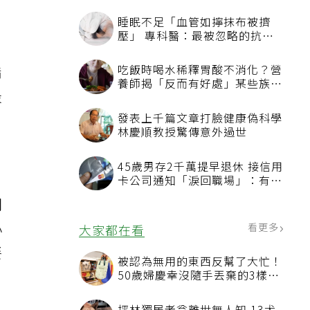
睡眠不足「血管如擰抹布被擠
壓」 專科醫：最被忽略的抗老
方法
脂
吃飯時喝水稀釋胃酸不消化？營
養師揭「反而有好處」某些族群
最
才要禁
發表上千篇文章打臉健康偽科學
林慶順教授驚傳意外過世
45歲男存2千萬提早退休 接信用
卡公司通知「淚回職場」：有錢
也碰壁
開
小
看更多
大家都在看
餐
被認為無用的東西反幫了大忙！
50歲婦慶幸沒隨手丟棄的3樣物
品