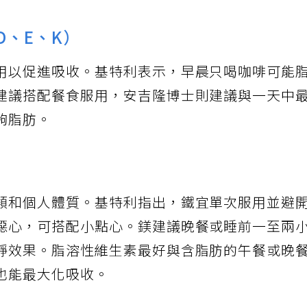
D、E、K）
用以促進吸收。基特利表示，早晨只喝咖啡可能
建議搭配餐食服用，安吉隆博士則建議與一天中
夠脂肪。
類和個人體質。基特利指出，鐵宜單次服用並避
噁心，可搭配小點心。鎂建議晚餐或睡前一至兩
靜效果。脂溶性維生素最好與含脂肪的午餐或晚
也能最大化吸收。