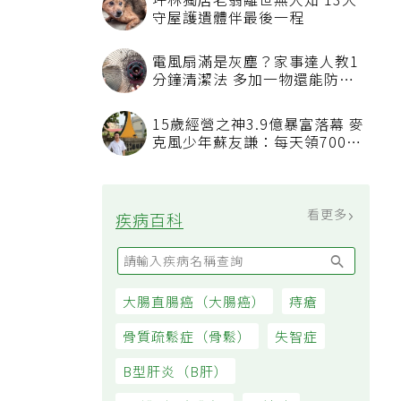
坪林獨居老翁離世無人知 13犬
守屋護遺體伴最後一程
電風扇滿是灰塵？家事達人教1
分鐘清潔法 多加一物還能防髒
汙附著
15歲經營之神3.9億暴富落幕 麥
克風少年蘇友謙：每天領700元
過日子
看更多
疾病百科
大腸直腸癌（大腸癌）
痔瘡
骨質疏鬆症（骨鬆）
失智症
B型肝炎（B肝）