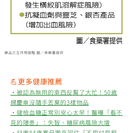
藥品交互作用提醒 圖／食藥署提供
💪更多健康推薦
‧被認為無用的東西反幫了大忙！50歲
婦慶幸沒隨手丟棄的3樣物品
‧健檢血糖正常別安心太早！醫曝「看不
見的隱患」：失智、糖尿病風險大增
‧兒邀84歲寡母搬來同住「不用付房租