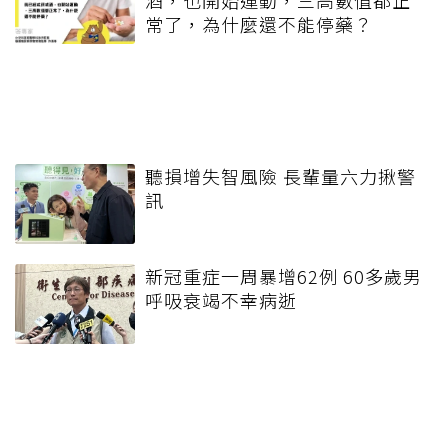
常了，為什麼還不能停藥？
聽損增失智風險 長輩量六力揪警
訊
新冠重症一周暴增62例 60多歲男
呼吸衰竭不幸病逝