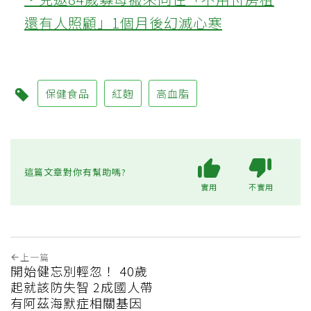
還有人照顧」1個月後幻滅心寒
保健食品
紅麴
高血脂
這篇文章對你有幫助嗎?
實用
不實用
上一篇
開始健忘別輕忽！ 40歲
起就該防失智 2成國人帶
有阿茲海默症相關基因