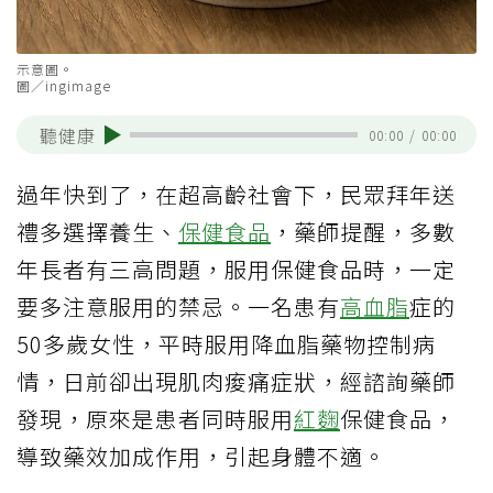
示意圖。
圖／ingimage
聽健康
00:00
/
00:00
過年快到了，在超高齡社會下，民眾拜年送
禮多選擇養生、
保健食品
，藥師提醒，多數
年長者有三高問題，服用保健食品時，一定
要多注意服用的禁忌。一名患有
高血脂
症的
50多歲女性，平時服用降血脂藥物控制病
情，日前卻出現肌肉痠痛症狀，經諮詢藥師
發現，原來是患者同時服用
紅麴
保健食品，
導致藥效加成作用，引起身體不適。