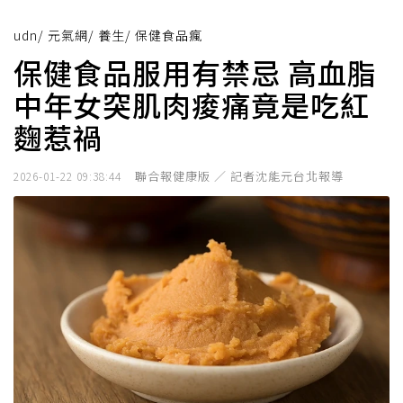
udn
/
元氣網
/
養生
/
保健食品瘋
保健食品服用有禁忌 高血脂
中年女突肌肉痠痛竟是吃紅
麴惹禍
聯合報健康版 ／ 記者沈能元台北報導
2026-01-22 09:38:44