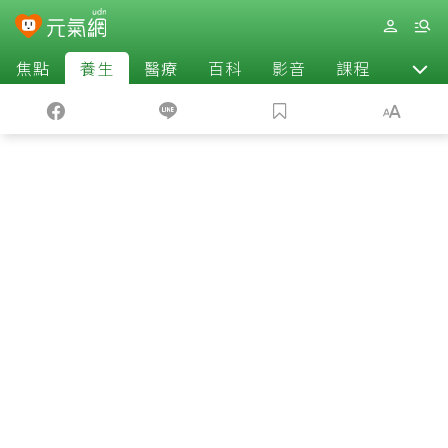
焦點
養生
醫療
百科
影音
課程
退休