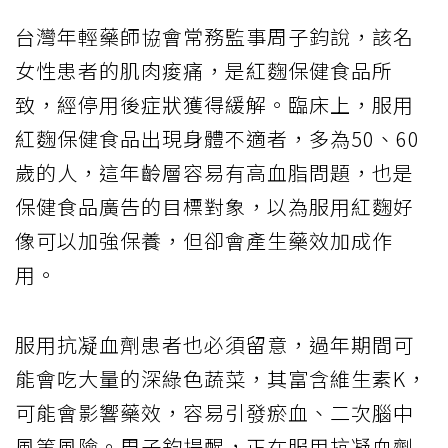
台灣年輕藥師協會常務監事周子鈞說，該名
女性患者的肌肉痠痛，是紅麴保健食品所
致，經停用後症狀獲得緩解。臨床上，服用
紅麴保健食品出現身體不適者，多為50、60
歲的人，這年齡層容易有高血脂問題，也是
保健食品廣告的目標對象，以為服用紅麴好
像可以加強保養，但卻會產生藥效加成作
用。
服用抗凝血劑患者也必須留意，過年期間可
能會吃大量的深綠色蔬菜，其富含維生素K，
可能會影響藥效，容易引發瘀血、二次腦中
風等風險。周子鈞提醒，正在服用抗凝血劑