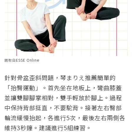
圖取自
ESSE Online
針對骨盆歪斜問題，琴まりえ推薦簡單的
「抬臀運動」。首先坐在地板上，彎曲膝蓋
並讓雙腳腳掌相對，雙手輕放於腳上。過程
中保持背部挺直，不要駝背。接著左右臀部
輪流緩慢抬起，各進行5次，最後左右兩側各
維持3秒鐘。建議進行5組練習。