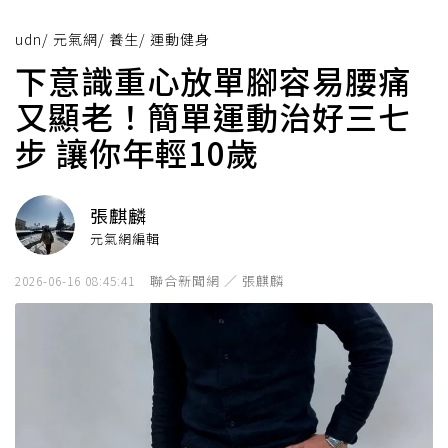
udn
/
元氣網
/
養生
/
運動健身
下意識重心放單腳容易腰痛
又顯老！簡單運動治好三七
步 讓你年輕10歲
張麒麟
元氣網編輯
聯合新聞網 ／ 張麒麟
2026-06-16 08:45:41