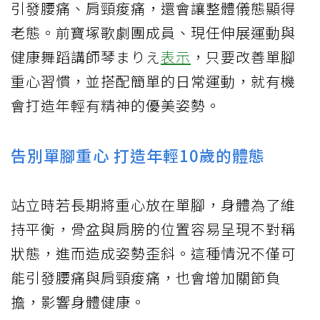
引發腰痛、肩頸痠痛，還會讓整體儀態顯得
老態。前寶塚歌劇團成員、現任伸展運動與
健康舞蹈講師琴まりえ
表示
，只要改善單腳
重心習慣，並搭配簡單的日常運動，就有機
會打造年輕有精神的優美姿勢。
告別單腳重心 打造年輕10歲的體態
站立時若長期將重心放在單腳，身體為了維
持平衡，骨盆與肩膀的位置容易呈現不對稱
狀態，進而造成姿勢歪斜。這種情況不僅可
能引發腰痛與肩頸痠痛，也會增加關節負
擔，影響身體健康。