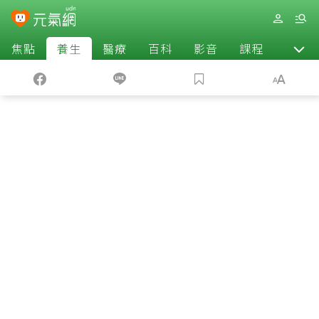
焦點
養生
醫療
百科
影音
課程
退休