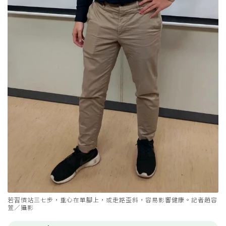
若習慣站三七步，重心在單腳上，或走路歪斜，容易影響健康。記者趙容
萱／攝影