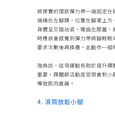
將厚實的環狀彈力帶一端固定在
端繞在左腳踝，位置在腳掌上方
身體呈交錯站姿，彎曲左膝蓋，
時應該會感覺到彈力帶將腳輕輕
要求次數後再換邊。此動作一組
強森說，這項運動有助於提升踝
重要，踝關節活動度受限會對小
導致肌肉痠痛。
4. 滾筒放鬆小腿