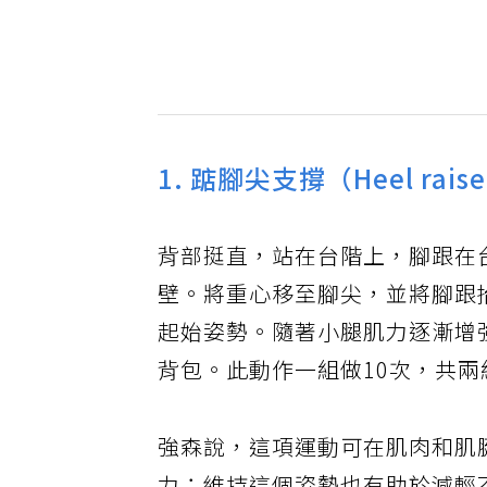
1. 踮腳尖支撐（Heel raise
背部挺直，站在台階上，腳跟在
壁。將重心移至腳尖，並將腳跟
起始姿勢。隨著小腿肌力逐漸增
背包。此動作一組做10次，共兩
強森說，這項運動可在肌肉和肌