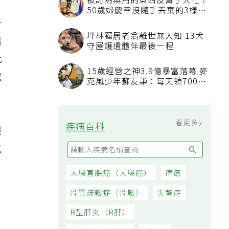
一
讓
此
完
看更多
最新文章
很
能
睡眠不足「血管如擰抹布被擠
壓」 專科醫：最被忽略的抗老
方法
吃飯時喝水稀釋胃酸不消化？營
養師揭「反而有好處」某些族群
才要禁
發表上千篇文章打臉健康偽科學