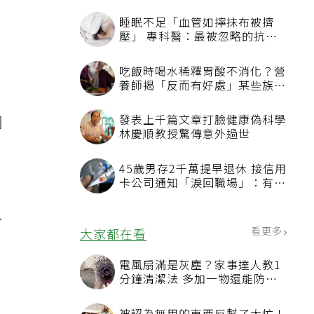
日
網
於