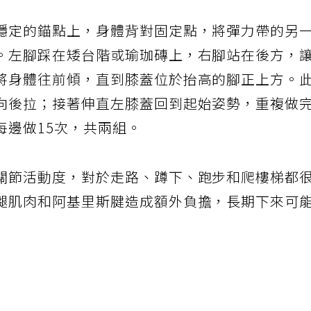
穩定的錨點上，身體背對固定點，將彈力帶的另
。左腳踩在矮台階或瑜珈磚上，右腳站在後方，
將身體往前傾，直到膝蓋位於抬高的腳正上方。
向後拉；接著伸直左膝蓋回到起始姿勢，重複做
每邊做15次，共兩組。
關節活動度，對於走路、蹲下、跑步和爬樓梯都
腿肌肉和阿基里斯腱造成額外負擔，長期下來可