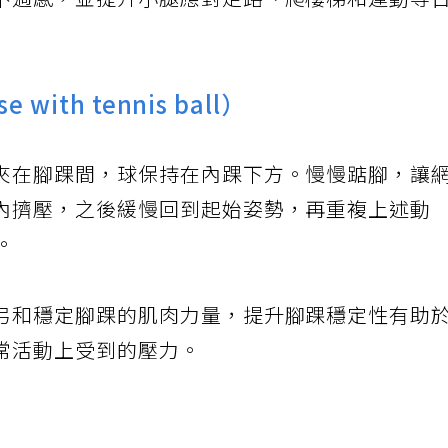
不適感，並提升小腿應對走路、爬樓梯和運動等
 with tennis ball）
夾在腳踝間，球保持在內踝下方。慢慢踮腳，讓
內擠壓，之後緩慢回到起始姿勢，再重複上述動
。
弓和穩定腳踝的肌肉力量，提升腳踝穩定性有助
常活動上受到的壓力。