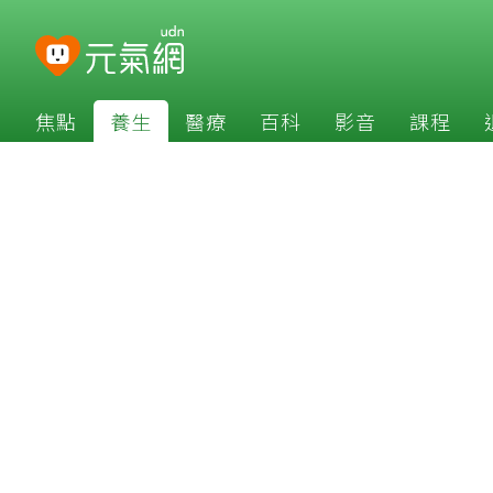
焦點
養生
醫療
百科
影音
課程