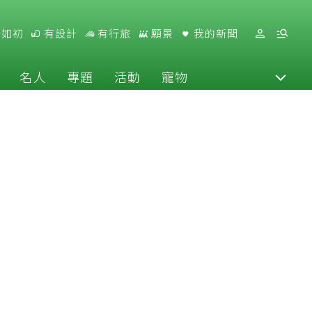
好如初
有設計
有行旅
願景
我的新聞
名人
專題
活動
寵物