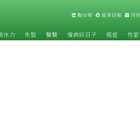
聯合報
經濟日報
河
退休力
失智
醫聲
慢病好日子
癌症
性愛