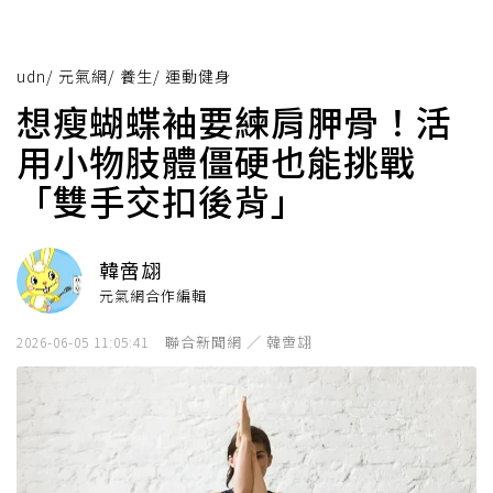
udn
/
元氣網
/
養生
/
運動健身
想瘦蝴蝶袖要練肩胛骨！活
用小物肢體僵硬也能挑戰
「雙手交扣後背」
韓啻翃
元氣網合作編輯
聯合新聞網 ／ 韓啻翃
2026-06-05 11:05:41