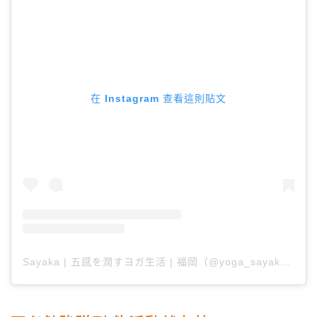
在 Instagram 查看這則貼文
Sayaka | 五感を潤すヨガ生活 | 福岡（@yoga_sayakalavinka）分享的貼文