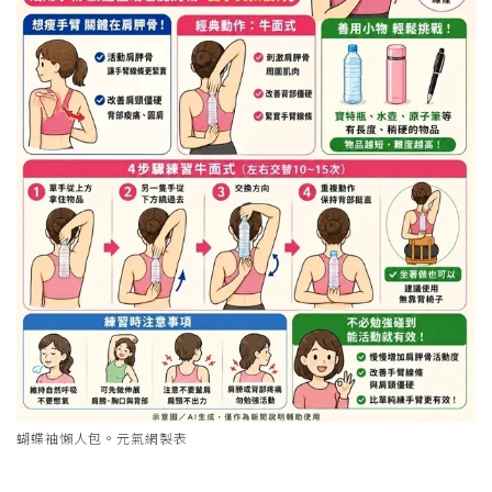
蝴蝶袖懶人包。元氣網製表