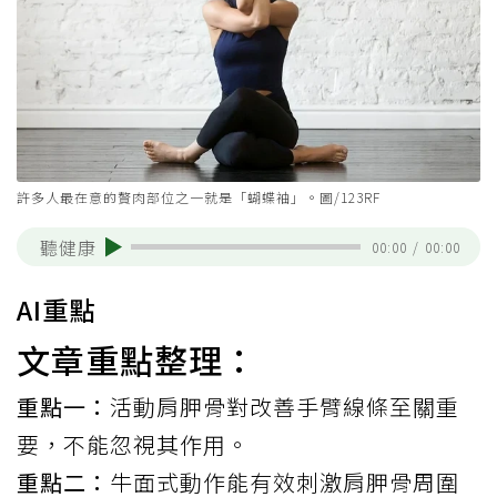
許多人最在意的贅肉部位之一就是「蝴蝶袖」。圖/123RF
聽健康
00:00
/
00:00
AI重點
文章重點整理：
重點一：
活動肩胛骨對改善手臂線條至關重
要，不能忽視其作用。
重點二：
牛面式動作能有效刺激肩胛骨周圍