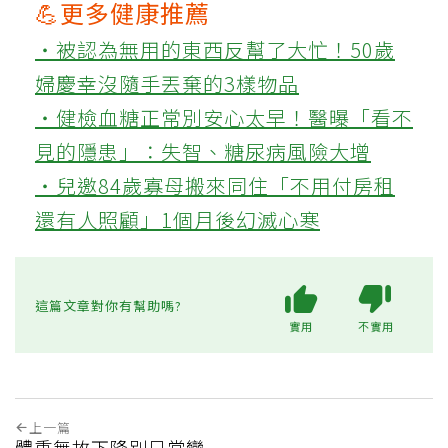
💪更多健康推薦
‧被認為無用的東西反幫了大忙！50歲
婦慶幸沒隨手丟棄的3樣物品
‧健檢血糖正常別安心太早！醫曝「看不
見的隱患」：失智、糖尿病風險大增
‧兒邀84歲寡母搬來同住「不用付房租
還有人照顧」1個月後幻滅心寒
這篇文章對你有幫助嗎?
實用
不實用
上一篇
體重無故下降別只當變