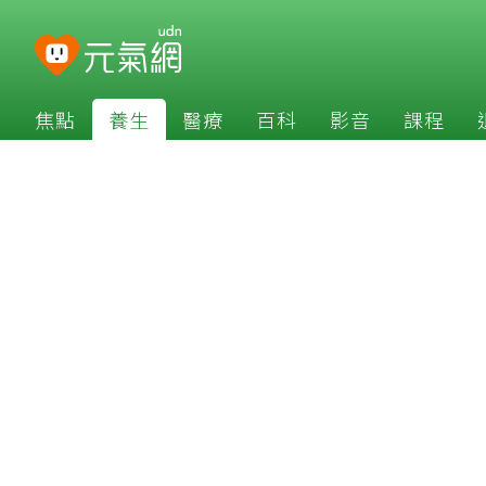
焦點
養生
醫療
百科
影音
課程