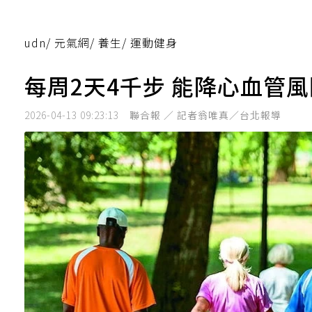
udn
/
元氣網
/
養生
/
運動健身
每周2天4千步 能降心血管
2026-04-13 09:23:13
聯合報 ／ 記者翁唯真／台北報導