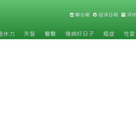
聯合報
經濟日報
河
退休力
失智
醫聲
慢病好日子
癌症
性愛