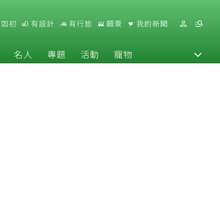
好如初
有設計
有行旅
願景
我的新聞
名人
專題
活動
寵物