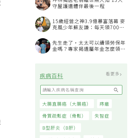
坪林獨居老翁離世無人知 13犬
近
守屋護遺體伴最後一程
15歲經營之神3.9億暴富落幕 麥
克風少年蘇友謙：每天領700元
過日子
先生走了，太太可以續領勞保年
金嗎？專家揭遺屬年金怎麼領，
看順位還要看資格
看更多
疾病百科
大腸直腸癌（大腸癌）
痔瘡
骨質疏鬆症（骨鬆）
失智症
跌
B型肝炎（B肝）