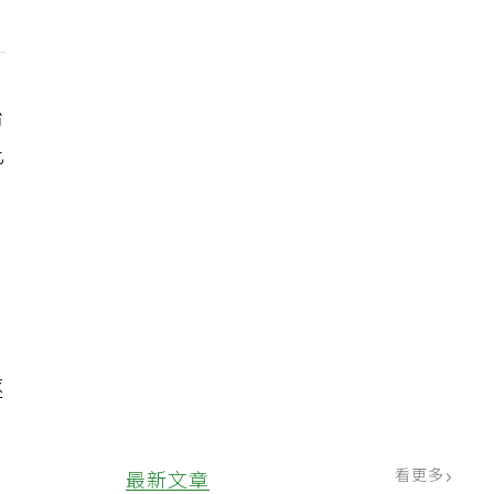
治
此
逐
看更多
最新文章