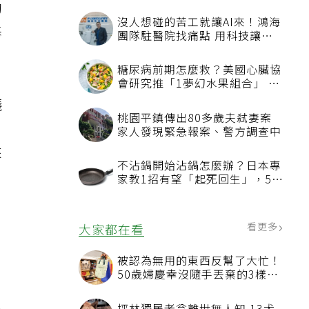
動
沒人想碰的苦工就讓AI來！鴻海
基
團隊駐醫院找痛點 用科技讓醫
療更有溫度
糖尿病前期怎麼救？美國心臟協
會研究推「1夢幻水果組合」 酪
梨加它改善血管功能
議
桃園平鎮傳出80多歲夫弒妻案
家人發現緊急報案、警方調查中
來
不沾鍋開始沾鍋怎麼辦？日本專
家教1招有望「起死回生」，5情
況該換新
看更多
大家都在看
被認為無用的東西反幫了大忙！
50歲婦慶幸沒隨手丟棄的3樣物
品