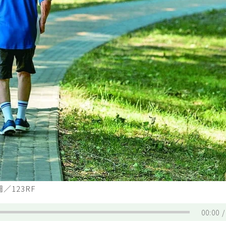
／123RF
00:00