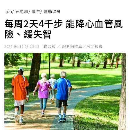
udn
/
元氣網
/
養生
/
運動健身
每周2天4千步 能降心血管風
險、緩失智
聯合報 ／ 記者翁唯真／台北報導
2026-04-13 09:23:13