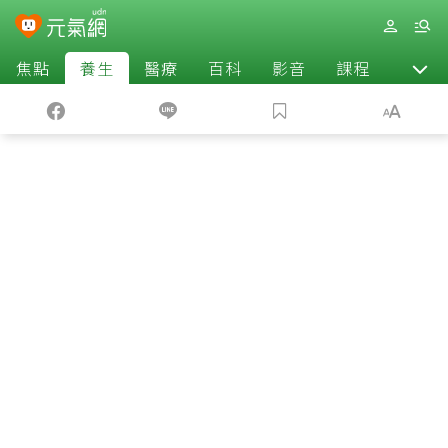
焦點
養生
醫療
百科
影音
課程
退休