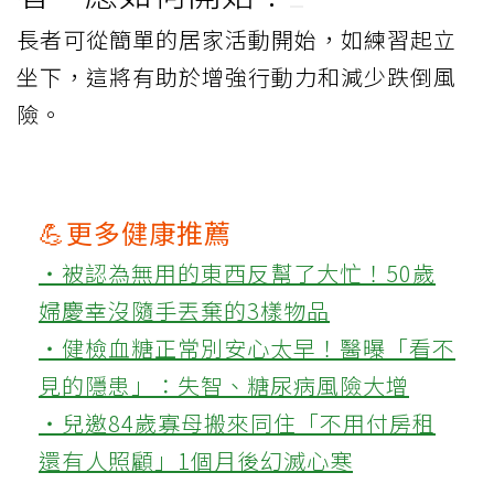
長者可從簡單的居家活動開始，如練習起立
坐下，這將有助於增強行動力和減少跌倒風
險。
💪更多健康推薦
‧被認為無用的東西反幫了大忙！50歲
婦慶幸沒隨手丟棄的3樣物品
‧健檢血糖正常別安心太早！醫曝「看不
見的隱患」：失智、糖尿病風險大增
‧兒邀84歲寡母搬來同住「不用付房租
還有人照顧」1個月後幻滅心寒