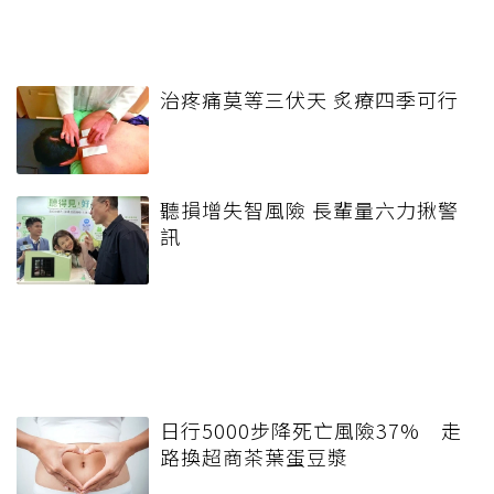
治疼痛莫等三伏天 炙療四季可行
聽損增失智風險 長輩量六力揪警
訊
日行5000步降死亡風險37% 走
路換超商茶葉蛋豆漿