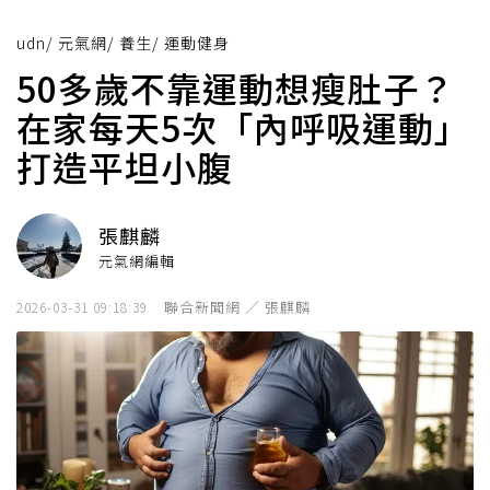
udn
/
元氣網
/
養生
/
運動健身
50多歲不靠運動想瘦肚子？
在家每天5次「內呼吸運動」
打造平坦小腹
張麒麟
元氣網編輯
聯合新聞網 ／ 張麒麟
2026-03-31 09:18:39