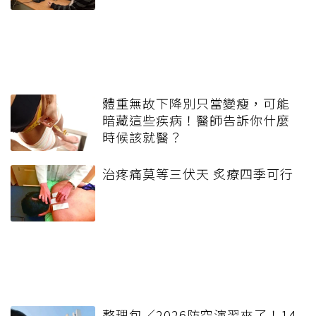
體重無故下降別只當變瘦，可能
暗藏這些疾病！醫師告訴你什麼
時候該就醫？
治疼痛莫等三伏天 炙療四季可行
整理包／2026防空演習來了！14