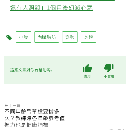
還有人照顧」1個月後幻滅心寒
小腹
內臟脂肪
姿勢
身體
這篇文章對你有幫助嗎?
實用
不實用
上一篇
不同年齡吊單槓要撐多
久？教練曝各年齡參考值
握力也是健康指標