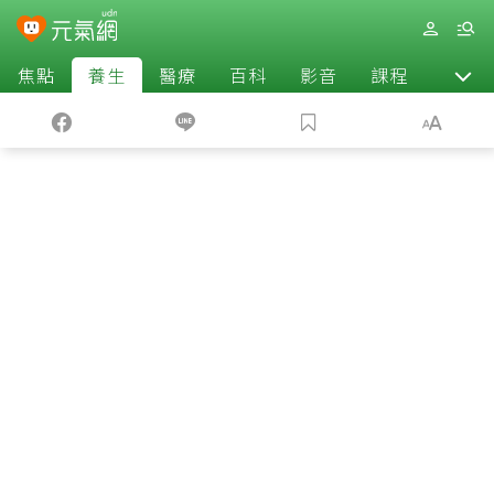
焦點
養生
醫療
百科
影音
課程
退休