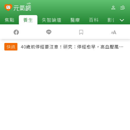
焦點
養生
失智論壇
醫療
百科
影音
40歲前停經要注意！研究：停經愈早，高血壓風險
快訊
恐增加