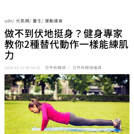
udn
/
元氣網
/
養生
/
運動健身
做不到伏地挺身？健身專家
教你2種替代動作一樣能練肌
力
世界新聞網 ／ 世界新聞網編譯
2026-03-12 09:54:52