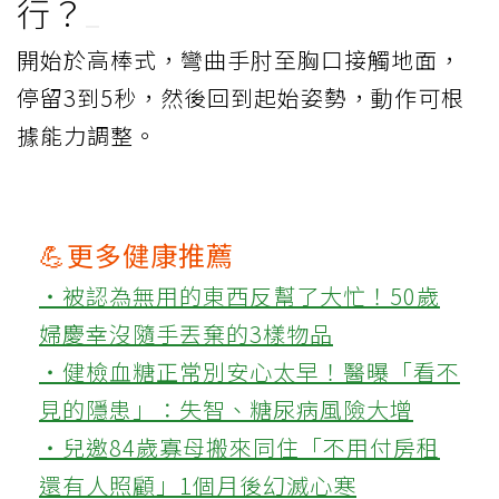
行？
開始於高棒式，彎曲手肘至胸口接觸地面，
停留3到5秒，然後回到起始姿勢，動作可根
據能力調整。
💪更多健康推薦
‧被認為無用的東西反幫了大忙！50歲
婦慶幸沒隨手丟棄的3樣物品
‧健檢血糖正常別安心太早！醫曝「看不
見的隱患」：失智、糖尿病風險大增
‧兒邀84歲寡母搬來同住「不用付房租
還有人照顧」1個月後幻滅心寒