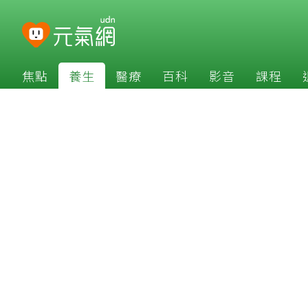
焦點
養生
醫療
百科
影音
課程