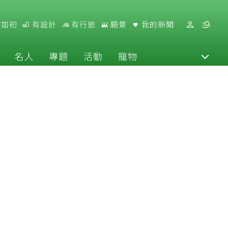
好如初
有設計
有行旅
願景
我的新聞
名人
專題
活動
寵物