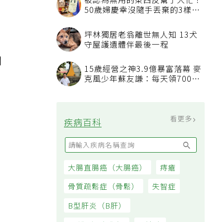
被認為無用的東西反幫了大忙！
50歲婦慶幸沒隨手丟棄的3樣物
品
坪林獨居老翁離世無人知 13犬
守屋護遺體伴最後一程
關
15歲經營之神3.9億暴富落幕 麥
克風少年蘇友謙：每天領700元
過日子
看更多
疾病百科
大腸直腸癌（大腸癌）
痔瘡
骨質疏鬆症（骨鬆）
失智症
，
B型肝炎（B肝）