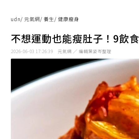
udn
/
元氣網
/
養生
/
健康瘦身
不想運動也能瘦肚子！9飲
2026-06-03 17:26:39
元氣網 ／ 編輯葉姿岑整理