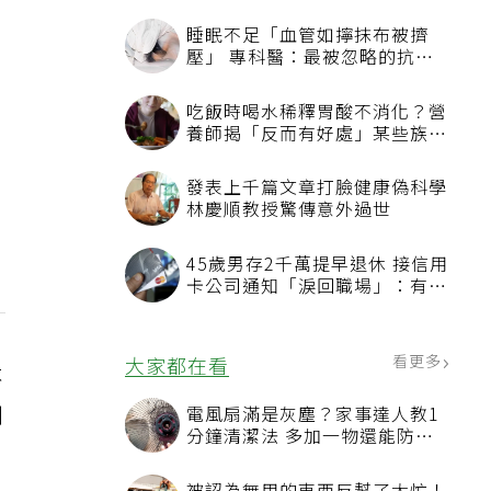
睡眠不足「血管如擰抹布被擠
壓」 專科醫：最被忽略的抗老
方法
吃飯時喝水稀釋胃酸不消化？營
養師揭「反而有好處」某些族群
才要禁
發表上千篇文章打臉健康偽科學
林慶順教授驚傳意外過世
45歲男存2千萬提早退休 接信用
卡公司通知「淚回職場」：有錢
也碰壁
看更多
大家都在看
不
制
電風扇滿是灰塵？家事達人教1
分鐘清潔法 多加一物還能防髒
汙附著