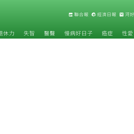
聯合報
經濟日報
河
退休力
失智
醫聲
慢病好日子
癌症
性愛