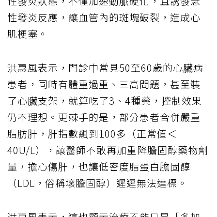
性發炎狀態，不僅加速動脈硬化，且誘發急
性發炎反應，讓血管內的斑塊破裂，造成心
肌梗塞。
洪惠風表示，門診中常見50至60歲的心臟病
患者，同時有體重過重、三高問題，甚至裝
了心臟支架，就算吃了3、4種藥，控制效果
仍不理想。更棘手的是，部分患者合併嚴重
脂肪肝，肝指數飆到100多（正常值＜
40U/L），讓醫師不敢再加重降膽固醇藥物劑
量，擔心傷肝，也讓低密度脂蛋白膽固醇
（LDL，俗稱壞膽固醇）遲遲無法達標。
洪惠風表示，這也顯示治療不能只是「多加