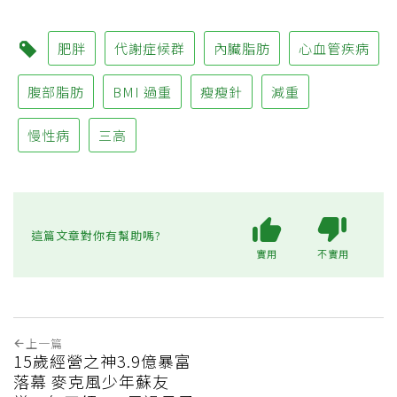
肥胖
代謝症候群
內臟脂肪
心血管疾病
腹部脂肪
BMI 過重
瘦瘦針
減重
慢性病
三高
這篇文章對你有幫助嗎?
實用
不實用
上一篇
15歲經營之神3.9億暴富
落幕 麥克風少年蘇友