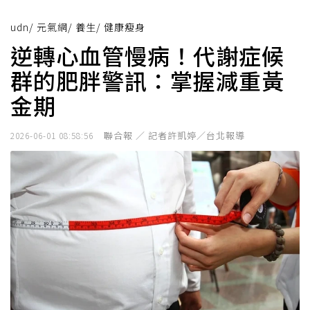
udn
/
元氣網
/
養生
/
健康瘦身
逆轉心血管慢病！代謝症候
群的肥胖警訊：掌握減重黃
金期
聯合報 ／ 記者許凱婷／台北報導
2026-06-01 08:58:56