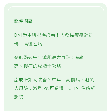
重度肥胖
延伸閱讀
BMI過重與肥胖必看！大叔靠瘦瘦針逆
轉三高慢性病
醫師點破中年減肥最大盲點！遠離三
高、慢病的減脂全攻略
脂肪肝如何改善？中年三高慢病、泡芙
性別
理想腰圍範圍
人風險：減重5%可逆轉，GLP-1治療新
趨勢
成人男性
小於 90 公分（35 英吋）
成人女性
小於 80 公分（31 英吋）