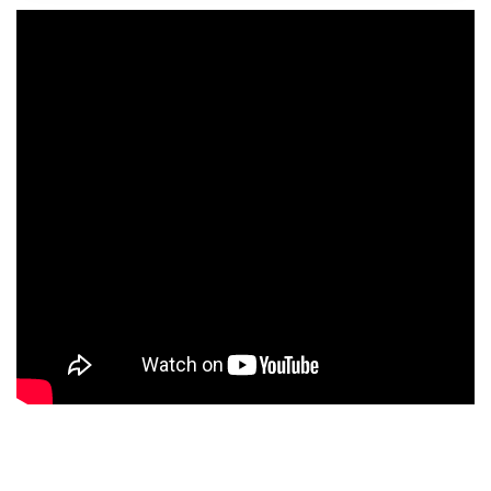
過輕
正常
過重
輕度肥胖
中度肥胖