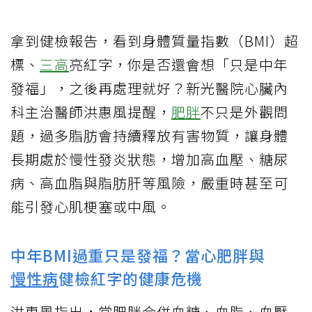
拿到健檢報告，看到身體質量指數（BMI）超
標、
三高
亮紅字，你是否還會想「只是中年
發福」，之後再處理就好？新光醫院心臟內
科主治醫師洪惠風提醒，
肥胖
不只是外觀問
題，過多脂肪會持續釋放有害物質，讓身體
長期處於慢性發炎狀態，增加高血壓、糖尿
病、高血脂與脂肪肝等風險，嚴重時甚至可
能引發心肌梗塞或中風。
中年BMI過重只是發福？當心肥胖與
慢性病
健檢紅字的健康危機
洪惠風指出，當肥胖合併血糖、血脂、血壓