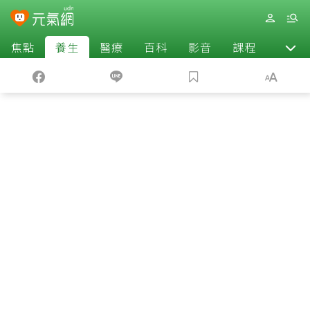
焦點
養生
醫療
百科
影音
課程
退休