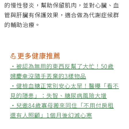
的慢性發炎，幫助保留肌肉，並對心臟、血
管與肝臟有保護效果，適合做為代謝症候群
的輔助治療。
💪更多健康推薦
‧被認為無用的東西反幫了大忙！50歲
婦慶幸沒隨手丟棄的3樣物品
‧健檢血糖正常別安心太早！醫曝「看不
見的隱患」：失智、糖尿病風險大增
‧兒邀84歲寡母搬來同住「不用付房租
還有人照顧」1個月後幻滅心寒