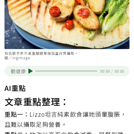
知名歌手表示減重關鍵是增加蛋白質攝取。
圖／ingimage
聽健康
00:00
/
00:00
AI重點
文章重點整理：
重點一：
Lizzo坦言純素飲食讓她頭暈腹脹，
且難以攝取足夠營養。