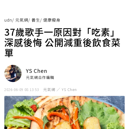
udn
/
元氣網
/
養生
/
健康瘦身
37歲歌手一原因對「吃素」
深感後悔 公開減重後飲食菜
單
YS Chen
元氣網合作編輯
元氣網 ／ YS Chen
2026-06-09 08:13:53