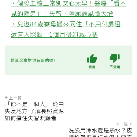
‧健檢血糖正常別安心太早！醫曝「看不
見的隱患」：失智、糖尿病風險大增
‧兒邀84歲寡母搬來同住「不用付房租
還有人照顧」1個月後幻滅心寒
這篇文章對你有幫助嗎?
實用
不實用
上一篇
「你不是一個人」 從中
央及地方 了解長照資源
如何撐住失智照顧者
下一篇
洗臉用冷水還是熱水？皮
膚科醫揭最佳水溫！要不