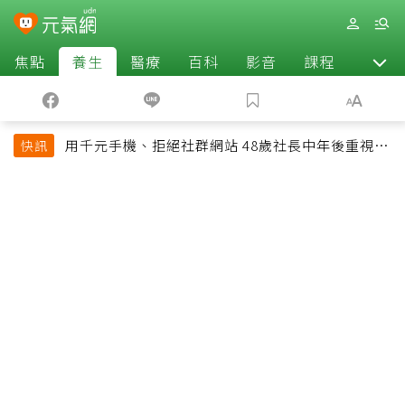
焦點
養生
醫療
百科
影音
課程
退休
用千元手機、拒絕社群網站 48歲社長中年後重視和
快訊
放棄的事：不為面子消費