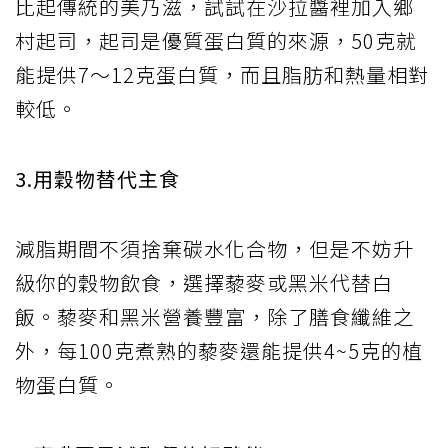
比起傳統的美乃滋，試試在沙拉醬裡加入鄉
村起司，起司是優質蛋白質的來源，50克就
能提供7～12克蛋白質，而且脂肪和熱量相對
較低。
3.用穀物替代主食
減脂期間不須捨棄碳水化合物，但是不妨升
級你的穀物飲食，選擇藜麥或黑米代替白
飯。藜麥和黑米營養豐富，除了膳食纖維之
外，每100克煮熟的藜麥還能提供4~5克的植
物蛋白質。