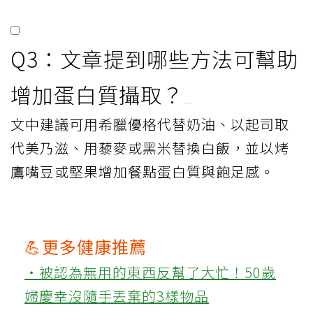
Q3：文章提到哪些方法可幫助
增加蛋白質攝取？
文中建議可用希臘優格代替奶油、以起司取
代美乃滋、用藜麥或黑米替換白飯，並以烤
鷹嘴豆或堅果增加餐點蛋白質與飽足感。
💪更多健康推薦
‧被認為無用的東西反幫了大忙！50歲
婦慶幸沒隨手丟棄的3樣物品