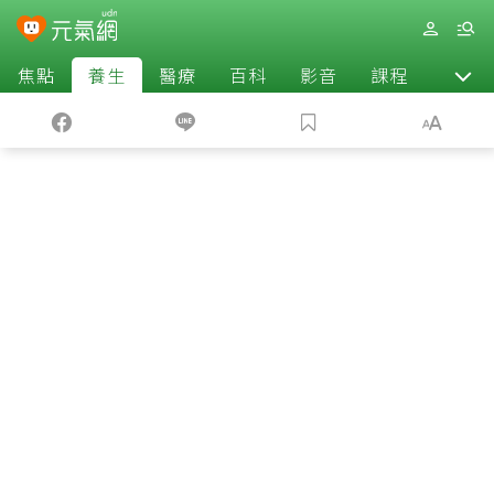
焦點
養生
醫療
百科
影音
課程
退休