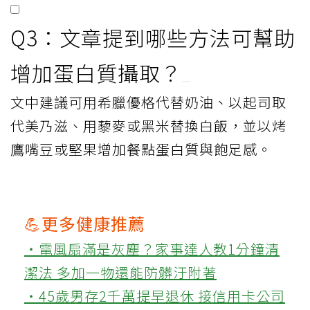
Q3：文章提到哪些方法可幫助
增加蛋白質攝取？
文中建議可用希臘優格代替奶油、以起司取
代美乃滋、用藜麥或黑米替換白飯，並以烤
鷹嘴豆或堅果增加餐點蛋白質與飽足感。
💪更多健康推薦
‧電風扇滿是灰塵？家事達人教1分鐘清
潔法 多加一物還能防髒汙附著
‧45歲男存2千萬提早退休 接信用卡公司