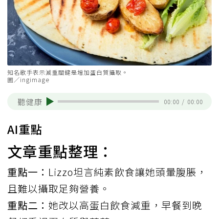
知名歌手表示減重關鍵是增加蛋白質攝取。
圖／ingimage
聽健康
00:00
/
00:00
AI重點
文章重點整理：
重點一：
Lizzo坦言純素飲食讓她頭暈腹脹，
且難以攝取足夠營養。
重點二：
她改以高蛋白飲食減重，早餐到晚