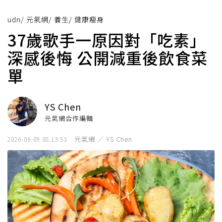
udn
/
元氣網
/
養生
/
健康瘦身
37歲歌手一原因對「吃素」
深感後悔 公開減重後飲食菜
單
YS Chen
元氣網合作編輯
元氣網 ／ YS Chen
2026-06-09 08:13:53