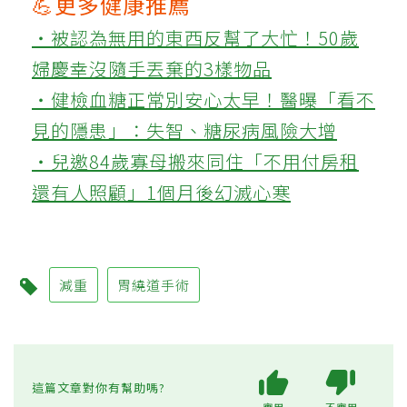
💪更多健康推薦
‧被認為無用的東西反幫了大忙！50歲
婦慶幸沒隨手丟棄的3樣物品
‧健檢血糖正常別安心太早！醫曝「看不
見的隱患」：失智、糖尿病風險大增
‧兒邀84歲寡母搬來同住「不用付房租
還有人照顧」1個月後幻滅心寒
減重
胃繞道手術
這篇文章對你有幫助嗎?
實用
不實用