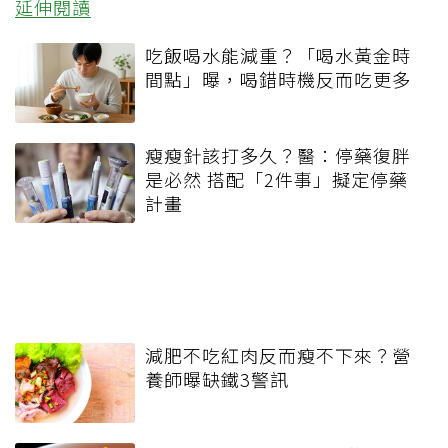
延伸閱讀
吃飯喝水能減重？「喝水黃金時
間點」曝，喝錯時機反而吃更多
瘦瘦針該打多久？醫：停藥復胖
是必然 搭配「2件事」擬定停藥
計畫
減肥不吃紅肉反而瘦不下來？營
養師曝缺鐵3警訊