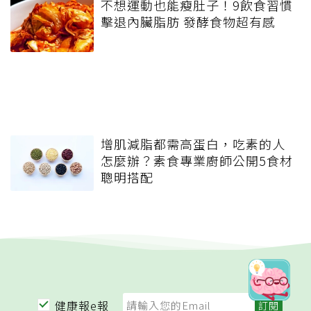
不想運動也能瘦肚子！9飲食習慣
擊退內臟脂肪 發酵食物超有感
增肌減脂都需高蛋白，吃素的人
怎麼辦？素食專業廚師公開5食材
聰明搭配
健康報e報