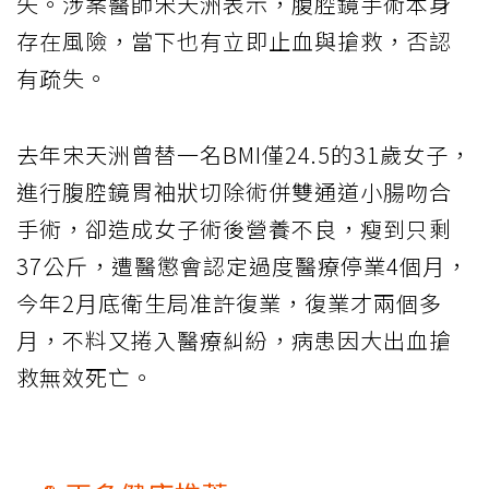
失。涉案醫師宋天洲表示，腹腔鏡手術本身
存在風險，當下也有立即止血與搶救，否認
有疏失。
去年宋天洲曾替一名BMI僅24.5的31歲女子，
進行腹腔鏡胃袖狀切除術併雙通道小腸吻合
手術，卻造成女子術後營養不良，瘦到只剩
37公斤，遭醫懲會認定過度醫療停業4個月，
今年2月底衛生局准許復業，復業才兩個多
月，不料又捲入醫療糾紛，病患因大出血搶
救無效死亡。