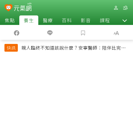
焦點
養生
醫療
百科
影音
課程
退休
親人臨終不知道該說什麼？安寧醫師：陪伴比完美
快訊
告別更重要，4句話值得及早說出口