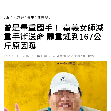
udn
/
元氣網
/
養生
/
健康瘦身
曾是舉重國手！ 嘉義女師減
重手術送命 體重飆到167公
斤原因曝
聯合報 ／ 記者郭韋綺／高雄即時報導
2026-05-15 14:48:18