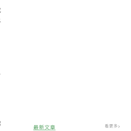
或
水
，
人
若
，
起
看更多
最新文章