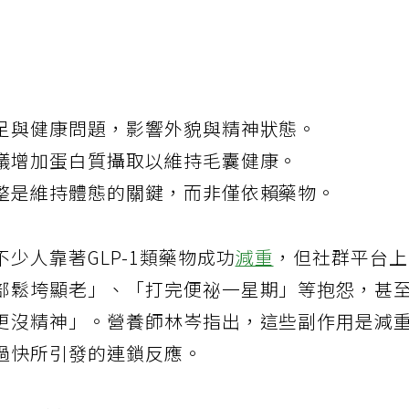
足與健康問題，影響外貌與精神狀態。
議增加蛋白質攝取以維持毛囊健康。
整是維持體態的關鍵，而非僅依賴藥物。
少人靠著GLP-1類藥物成功
減重
，但社群平台
部鬆垮顯老」、「打完便祕一星期」等抱怨，甚
更沒精神」。營養師林岑指出，這些副作用是減
過快所引發的連鎖反應。