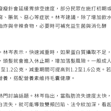
瘦瘦針會延緩胃排空速度，部分民眾在施打初期
瀉、脹氣、惡心等症狀。林岑建議，除了增加飲
油炸與辛辣食物，必要時可補充益生菌與消化酵
。林岑表示，快速減重時，如果蛋白質攝取不足
，頭髮就會進入休止期，增加落髮風險。一般成
1.2公克，減重期間可提高到1.2至1.6公克。
營養，搭配營養素維持毛囊健康。
熱門討論話題。林岑指出，當脂肪流失速度太快
白流失，就可能導致雙頰凹陷、法令紋加深，看