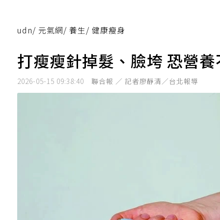
udn
/
元氣網
/
養生
/
健康瘦身
打瘦瘦針掉髮、臉垮 恐營養
2026-05-15 09:38:40
聯合報 ／ 記者廖靜清／台北報導