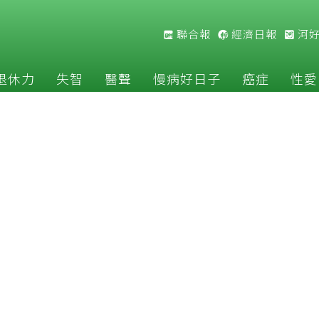
聯合報
經濟日報
河
退休力
失智
醫聲
慢病好日子
癌症
性愛