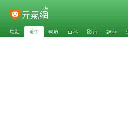
焦點
養生
醫療
百科
影音
課程