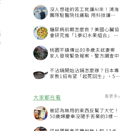
不
沒人想碰的苦工就讓AI來！鴻海
團隊駐醫院找痛點 用科技讓醫
療更有溫度
糖尿病前期怎麼救？美國心臟協
與
會研究推「1夢幻水果組合」 酪
梨加它改善血管功能
時
桃園平鎮傳出80多歲夫弒妻案
家人發現緊急報案、警方調查中
不沾鍋開始沾鍋怎麼辦？日本專
家教1招有望「起死回生」，5情
況該換新
看更多
大家都在看
被認為無用的東西反幫了大忙！
50歲婦慶幸沒隨手丟棄的3樣物
品