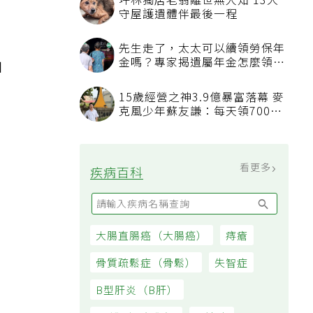
坪林獨居老翁離世無人知 13犬
守屋護遺體伴最後一程
先生走了，太太可以續領勞保年
金嗎？專家揭遺屬年金怎麼領，
加
看順位還要看資格
15歲經營之神3.9億暴富落幕 麥
克風少年蘇友謙：每天領700元
過日子
看更多
疾病百科
。
大腸直腸癌（大腸癌）
痔瘡
骨質疏鬆症（骨鬆）
失智症
B型肝炎（B肝）