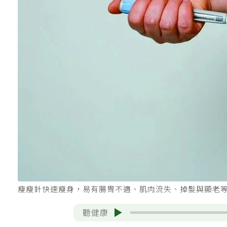
瘦瘦針快速瘦身，易有腸胃不適、肌肉流失、掉髮與顯老等問
聽健康