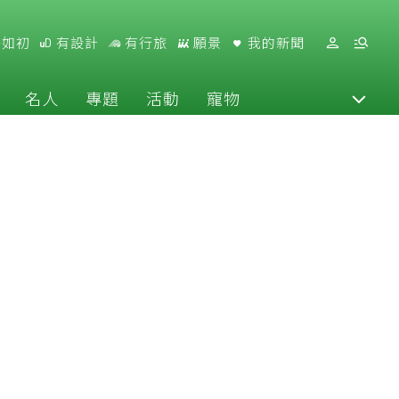
好如初
有設計
有行旅
願景
我的新聞
名人
專題
活動
寵物