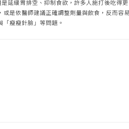
作用是延緩胃排空、抑制食欲，許多人施打後吃得
，或是依醫師建議正確調整劑量與飲食，反而容
與「瘦瘦針臉」等問題。