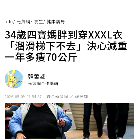
udn
/
元氣網
/
養生
/
健康瘦身
34歲四寶媽胖到穿XXXL衣
「溜滑梯下不去」決心減重
一年多瘦70公斤
韓啻翃
元氣網合作編輯
聯合新聞網 ／ 韓啻翃
2026-05-09 09:54:57