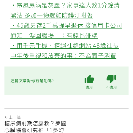
‧電風扇滿是灰塵？家事達人教1分鐘清
潔法 多加一物還能防髒汙附著
‧45歲男存2千萬提早退休 接信用卡公司
通知「淚回職場」：有錢也碰壁
‧用千元手機、拒絕社群網站 48歲社長
中年後重視和放棄的事：不為面子消費
這篇文章對你有幫助嗎?
實用
不實用
上一篇
糖尿病前期怎麼救？美國
心臟協會研究推「1夢幻