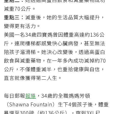
減重70公斤。
重點三：
減重後，她的生活品質大幅提升，
變得更有活力。
美國一名34歲四寶媽曾因體重高達約136公
斤，連爬樓梯都感覺快心臟病發，甚至無法
陪孩子溜滑梯。她決心改變後，透過高蛋白
飲食與減重藥物，在一年多內成功減掉約70
公斤，不僅體重減半，也重拾健康與自信，
直言就像獲得第二人生。
每日郵報
報導
，34歲的全職媽媽芳頓
（Shawna Fountain）生下4個孩子後，體重
暴增至300磅（約136公斤），穿到3XL尺