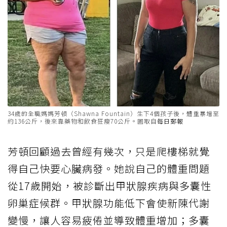
34歲的全職媽媽芳頓（Shawna Fountain）生下4個孩子後，體重暴增至
約136公斤，後來靠藥物和飲食狂瘦70公斤。圖取自
每日郵報
芳頓回顧過去曾經有幾次，只是爬樓梯就覺
得自己快要心臟病發。她說自己的體重問題
從17歲開始，被診斷出甲狀腺疾病與多囊性
卵巢症候群。甲狀腺功能低下會使新陳代謝
變慢，讓人容易疲倦並導致體重增加；多囊