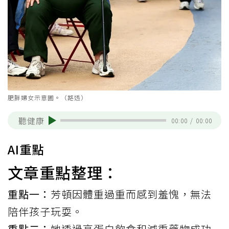
肥胖婦女示意圖。（路透）
聽健康
00:00
/
00:00
AI重點
文章重點整理：
重點一：
芳頓因體重過重而感到羞愧，無法
陪伴孩子玩耍。
重點二：
她透過高蛋白飲食和減重藥物成功