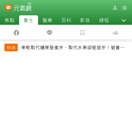
焦點
養生
醫療
百科
影音
課程
退休
果乾取代糖果是進步、取代水果卻是退步！營養師
快訊
揭果乾堅果常見健康陷阱