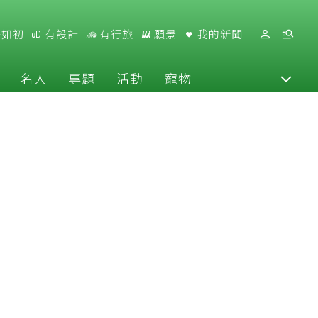
好如初
有設計
有行旅
願景
我的新聞
名人
專題
活動
寵物