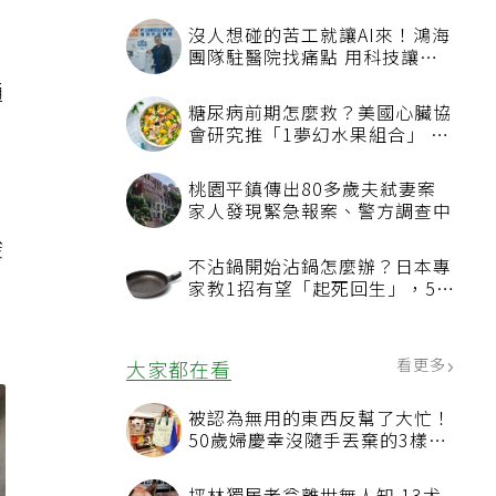
通
酸
及