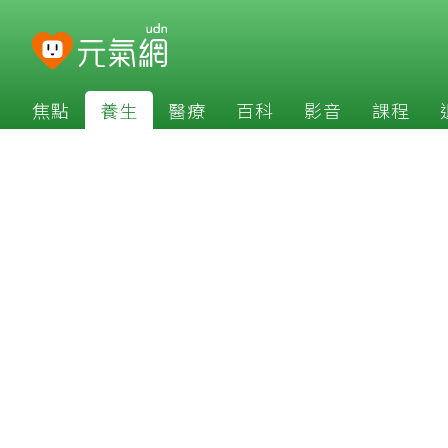
焦點
養生
醫療
百科
影音
課程