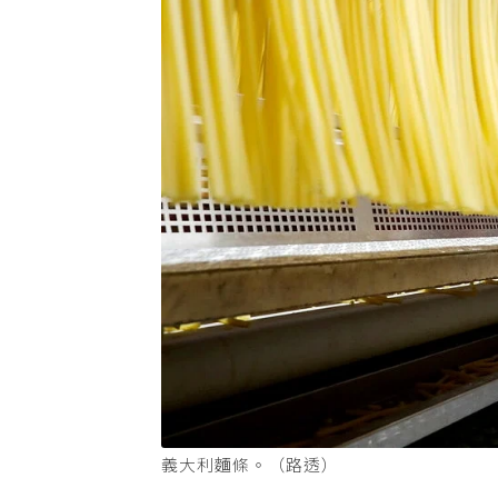
義大利麵條。（路透）