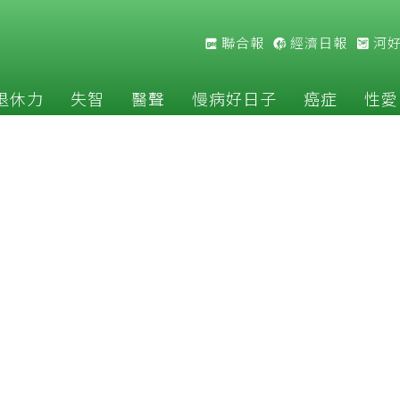
聯合報
經濟日報
河
退休力
失智
醫聲
慢病好日子
癌症
性愛