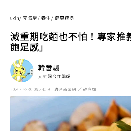
udn
/
元氣網
/
養生
/
健康瘦身
減重期吃麵也不怕！專家推
飽足感」
韓啻翃
元氣網合作編輯
2026-03-30 09:34:59
聯合新聞網 ／ 韓啻翃