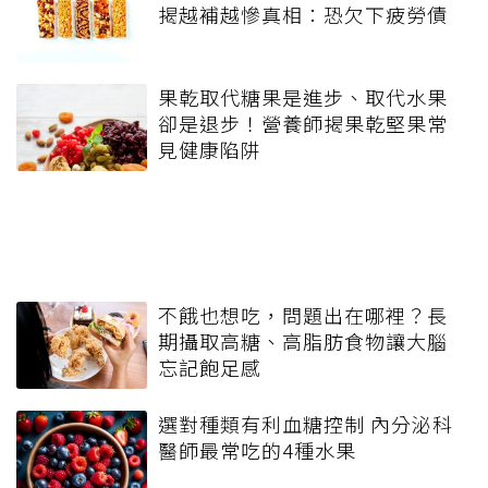
揭越補越慘真相：恐欠下疲勞債
果乾取代糖果是進步、取代水果
卻是退步！營養師揭果乾堅果常
見健康陷阱
不餓也想吃，問題出在哪裡？長
期攝取高糖、高脂肪食物讓大腦
忘記飽足感
選對種類有利血糖控制 內分泌科
醫師最常吃的4種水果