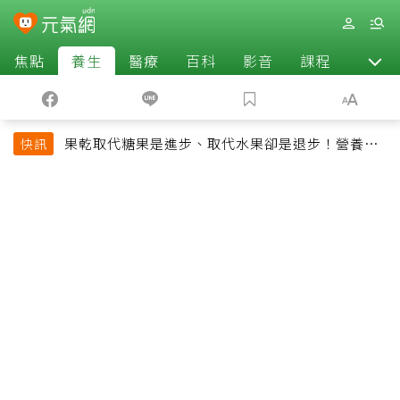
焦點
養生
醫療
百科
影音
課程
退休
果乾取代糖果是進步、取代水果卻是退步！營養師
快訊
揭果乾堅果常見健康陷阱