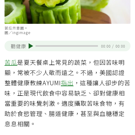
苦瓜示意圖。
圖／ingimage
聽健康
00:00
/
00:00
苦瓜
是夏天餐桌上常見的蔬菜，但因苦味明
顯，常被不少人敬而遠之。不過，美國認證
整體健康教練AYUMI
指出
，這種讓人卻步的苦
味，正是現代飲食中容易缺乏、卻對健康相
當重要的味覺刺激。適度攝取苦味食物，有
助於食慾管理、腸道健康，甚至與血糖穩定
息息相關。