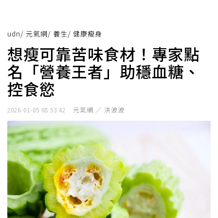
udn
/
元氣網
/
養生
/
健康瘦身
想瘦可靠苦味食材！專家點
名「營養王者」助穩血糖、
控食慾
元氣網 ／ 洪波波
2026-01-05 08:53:42