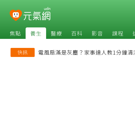
焦點
養生
醫療
百科
影音
課程
電風扇滿是灰塵？家事達人教1分鐘清
快訊