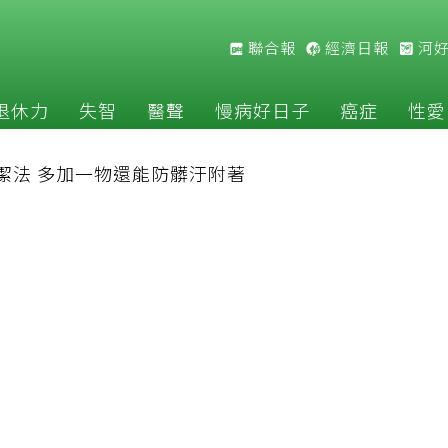
聯合報
經濟日報
河
退休力
失智
醫聲
慢病好日子
癌症
性愛
潔法 多加一物還能防髒汙附著