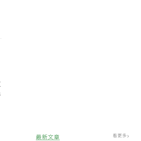
這
善
，
看更多
最新文章