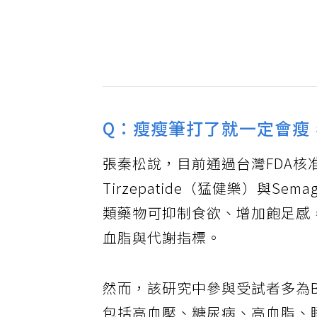
Q：瘦瘦筆打了就一定會瘦
張秦松說，目前通過台灣FDA
Tirzepatide（猛健樂）與Se
類藥物可抑制食欲、增加飽足感
血脂與代謝指標。
然而，該研究中參與受試者多為BM