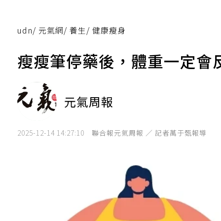
udn
/
元氣網
/
養生
/
健康瘦身
瘦瘦筆停藥後，體重一定會
元氣周報
2025-12-14 14:27:10
聯合報元氣周報 ／ 記者萬于甄報導