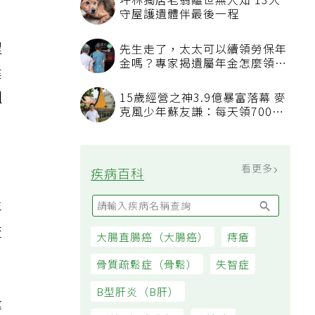
坪林獨居老翁離世無人知 13犬
守屋護遺體伴最後一程
程
先生走了，太太可以續領勞保年
金嗎？專家揭遺屬年金怎麼領，
健
看順位還要看資格
組
15歲經營之神3.9億暴富落幕 麥
克風少年蘇友謙：每天領700元
過日子
看更多
疾病百科
年
流
大腸直腸癌（大腸癌）
痔瘡
骨質疏鬆症（骨鬆）
失智症
B型肝炎（B肝）