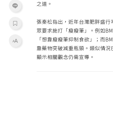
之道。
張秦松指出，近年台灣肥胖盛行
眾要求施打「瘦瘦筆」。例如BMI2
「想靠瘦瘦筆抑制食欲」；而BM
靠藥物突破減重瓶頸。類似情況
顯示相關觀念仍需宣導。