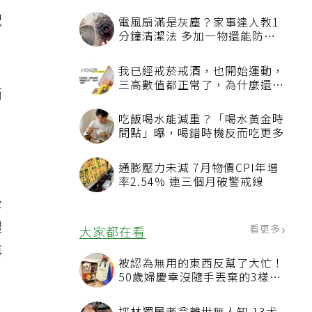
配
電風扇滿是灰塵？家事達人教1
分鐘清潔法 多加一物還能防髒
汙附著
我已經戒菸戒酒，也開始運動，
三高數值都正常了，為什麼還不
而
能停藥？
。
吃飯喝水能減重？「喝水黃金時
間點」曝，喝錯時機反而吃更多
通膨壓力未減 7月物價CPI年增
率2.54% 連三個月破警戒線
後
體
看更多
大家都在看
再
被認為無用的東西反幫了大忙！
50歲婦慶幸沒隨手丟棄的3樣物
品