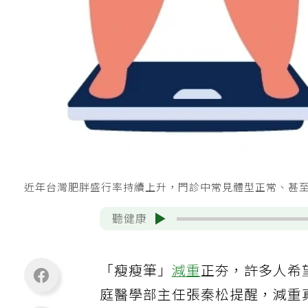
近年台灣肥胖盛行率持續上升，門診中常見體型正常、甚至偏
聽健康
「瘦瘦筆」
減重
正夯，許多人希
庭醫學部主任張秦松提醒，減重