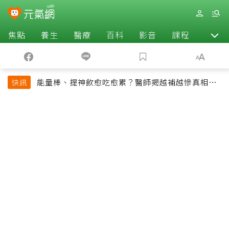
焦點
養生
醫療
百科
影音
課程
退休
能量棒、提神飲愈吃愈累？醫師揭越補越慘真相：
快訊
恐欠下疲勞債