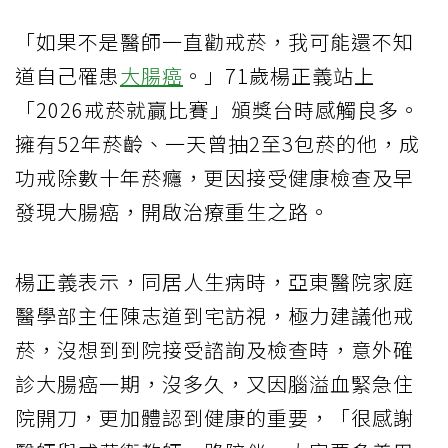
「如果不是醫師一直勸戒菸，我可能還不知
道自己罹患
大腸癌
。」71歲楊正義站上
「2026戒菸就贏比賽」頒獎台時感觸良多。
擁有52年菸齡、一天曾抽2至3包菸的他，成
功戒除數十年菸癮，更因接受健康檢查及早
發現大腸癌，開啟治療重生之路。
楊正義表示，同居人生病時，亞東醫院家庭
醫學部主任陳志道到宅訪視，極力建議他戒
菸，沒想到到院接受諮詢及檢查時，意外確
診大腸癌一期，沒多久，又因腦溢血緊急住
院開刀，更加體認到健康的重要，「很感謝