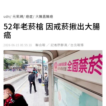
udn
/
元氣網
/
癌症
/
大腸直腸癌
52年老菸槍 因戒菸揪出大腸
癌
聯合報 ／ 記者廖靜清／台北報導
2026-06-15 08:55:18