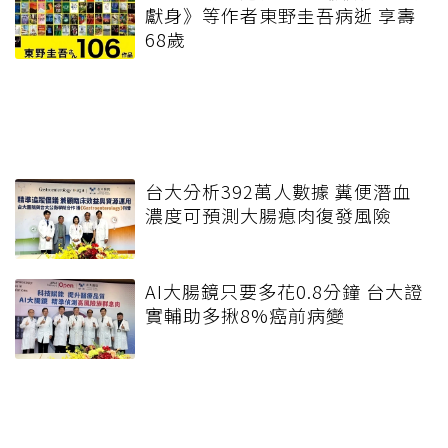
獻身》等作者東野圭吾病逝 享壽
68歲
台大分析392萬人數據 糞便潛血
濃度可預測大腸瘜肉復發風險
AI大腸鏡只要多花0.8分鐘 台大證
實輔助多揪8%癌前病變