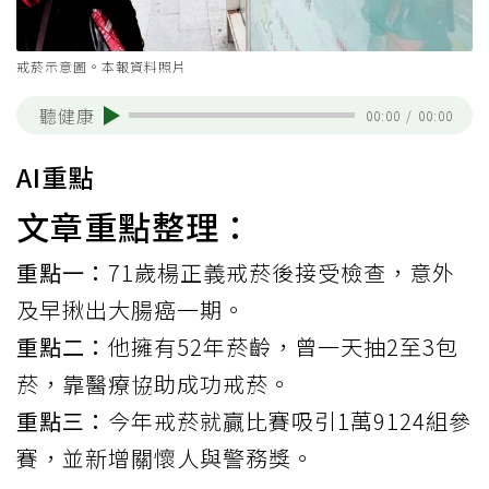
戒菸示意圖。本報資料照片
聽健康
00:00
/
00:00
AI重點
文章重點整理：
重點一：
71歲楊正義戒菸後接受檢查，意外
及早揪出大腸癌一期。
重點二：
他擁有52年菸齡，曾一天抽2至3包
菸，靠醫療協助成功戒菸。
重點三：
今年戒菸就贏比賽吸引1萬9124組參
賽，並新增關懷人與警務獎。