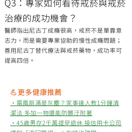
Q3：專家如何看待戒菸與戒菸
治療的成功機會？
醫師指出尼古丁成癮很高，戒菸不是單靠意
志力，而是需要專業協助的慢性成癮問題；
善用尼古丁替代療法與戒菸藥物，成功率可
提高四倍。
💪更多健康推薦
‧電風扇滿是灰塵？家事達人教1分鐘清
潔法 多加一物還能防髒汙附著
‧45歲男存2千萬提早退休 接信用卡公司