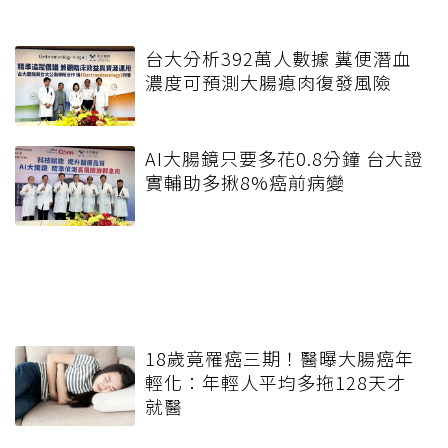
台大分析392萬人數據 糞便潛血
濃度可預測大腸瘜肉復發風險
AI大腸鏡只要多花0.8分鐘 台大證
實輔助多揪8%癌前病變
18歲竟罹癌三期！醫曝大腸癌年
輕化：年輕人平均多拖128天才
就醫