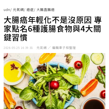
udn
/
元氣網
/
癌症
/
大腸直腸癌
大腸癌年輕化不是沒原因 專
家點名6種護腸食物與4大關
鍵習慣
元氣網 ／ 編輯辜子桓整理
2026-05-25 16:39:38