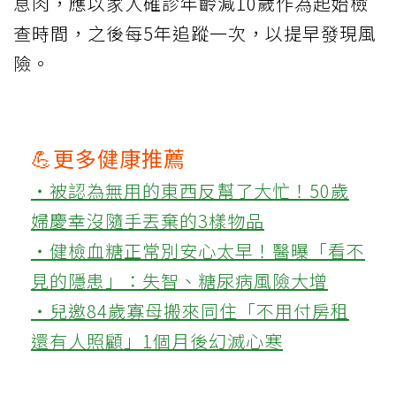
息肉，應以家人確診年齡減10歲作為起始檢
查時間，之後每5年追蹤一次，以提早發現風
險。
💪更多健康推薦
‧被認為無用的東西反幫了大忙！50歲
婦慶幸沒隨手丟棄的3樣物品
‧健檢血糖正常別安心太早！醫曝「看不
見的隱患」：失智、糖尿病風險大增
‧兒邀84歲寡母搬來同住「不用付房租
還有人照顧」1個月後幻滅心寒