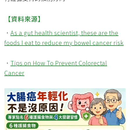
【資料來源】
．
As a gut health scientist, these are the
foods I eat to reduce my bowel cancer risk
．
Tips on How To Prevent Colorectal
Cancer