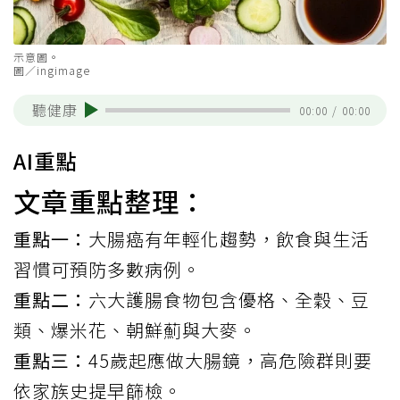
示意圖。
圖／ingimage
聽健康
00:00
/
00:00
AI重點
文章重點整理：
重點一：
大腸癌有年輕化趨勢，飲食與生活
習慣可預防多數病例。
重點二：
六大護腸食物包含優格、全穀、豆
類、爆米花、朝鮮薊與大麥。
重點三：
45歲起應做大腸鏡，高危險群則要
依家族史提早篩檢。