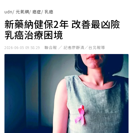
udn
/
元氣網
/
癌症
/
乳癌
新藥納健保2年 改善最凶險
乳癌治療困境
聯合報 ／ 記者廖靜清／台北報導
2026-06-05 09:58:29