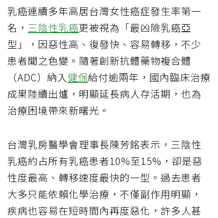
乳癌連續多年高居台灣女性癌症發生率第一
名，
三陰性乳癌
更被視為「最凶險乳癌亞
型」，因惡性高、復發快、容易轉移，不少
患者聞之色變。隨著創新抗體藥物複合體
（ADC）納入
健保
給付逾兩年，國內臨床治療
成果陸續出爐，明顯延長病人存活期，也為
治療困境帶來新曙光。
台灣乳房醫學會理事長陳芳銘表示，三陰性
乳癌約占所有乳癌患者10%至15%，卻是惡
性度最高、轉移速度最快的一型。過去患者
大多只能依賴化學治療，不僅副作用明顯，
疾病也容易在短時間內再度惡化，許多人甚