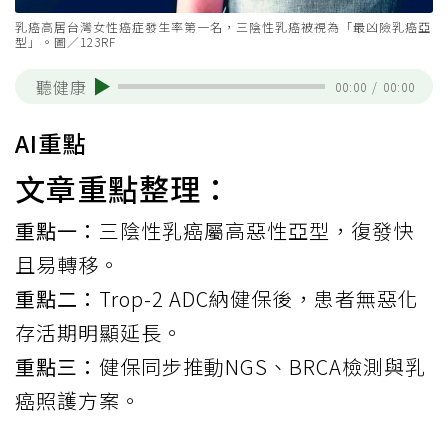
乳癌高居台灣女性癌症發生率第一名，三陰性乳癌被視為「最凶險乳癌亞
型」。圖／123RF
聽健康
00:00
/
00:00
AI重點
文章重點整理：
重點一：
三陰性乳癌屬高惡性亞型，復發快
且易轉移。
重點二：
Trop-2 ADC納健保後，患者無惡化
存活期明顯延長。
重點三：
健保同步推動NGS、BRCA檢測與乳
癌照護方案。