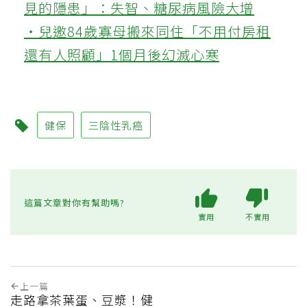
見的隱患」：失智、糖尿病風險大增
‧兒邀84歲寡母搬來同住「不用付房租
還有人照顧」1個月後幻滅心寒
健保
三陰性乳癌
這篇文章對你有幫助嗎?
實用
不實用
上一篇
走路拿茶葉蛋、豆漿！健