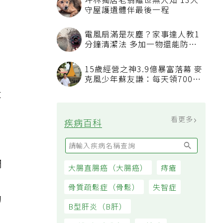
、
大
自
調
的