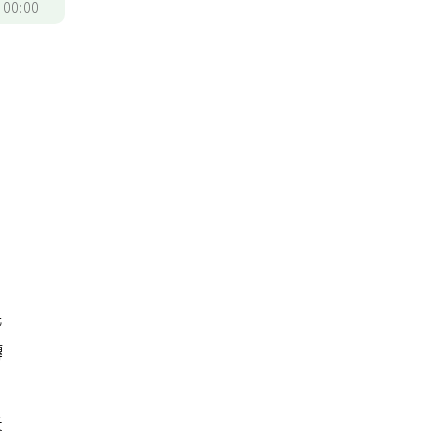
/
00:00
民
轉
，
失