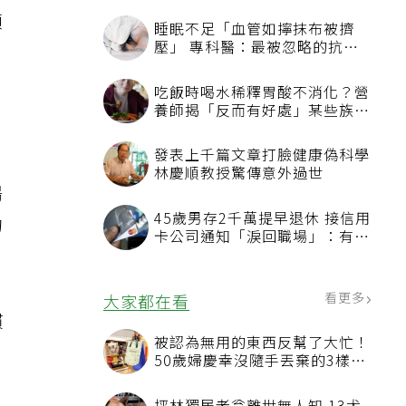
頭
，
腸
的
慣
。