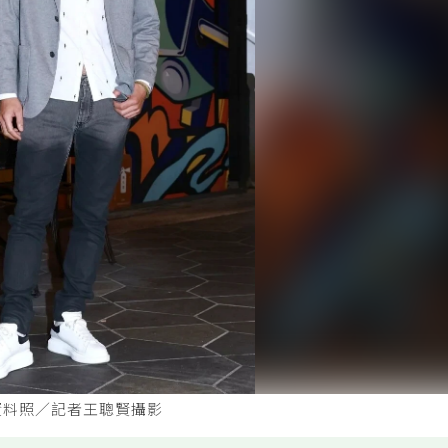
資料照／記者王聰賢攝影