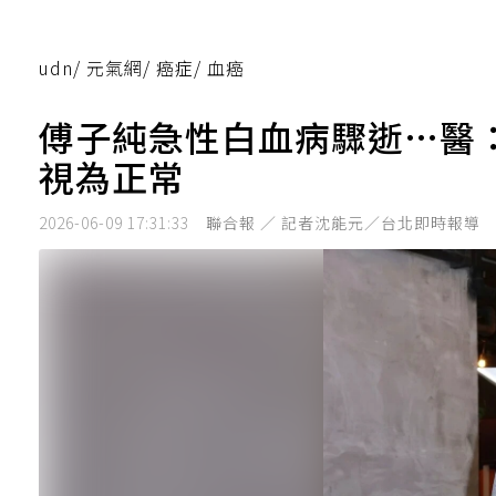
udn
/
元氣網
/
癌症
/
血癌
傅子純急性白血病驟逝…醫
視為正常
2026-06-09 17:31:33
聯合報 ／ 記者沈能元／台北即時報導