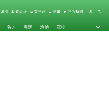
好如初
有設計
有行旅
願景
我的新聞
名人
專題
活動
寵物