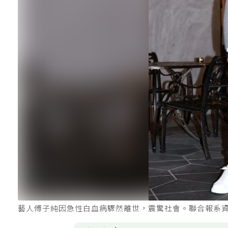
藝人傅子純因急性白血病驟然離世，震驚社會。聯合報系