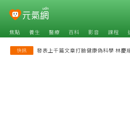
焦點
養生
醫療
百科
影音
課程
發表上千篇文章打臉健康偽科學 林慶
快訊