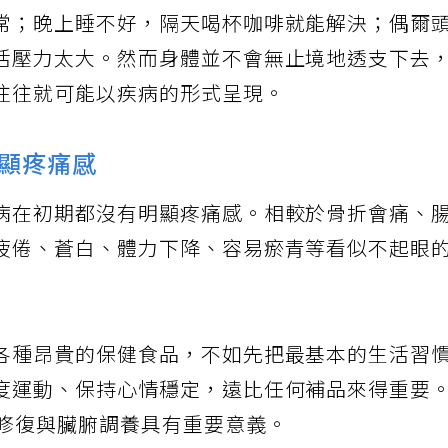
健康迷思，就是把疲勞視為正常現象。很多人認
常；晚上睡不好，隔天喝杯咖啡就能解決；偶爾
活壓力太大。然而身體並不會無止境地透支下去
往往就可能以疾病的形式呈現。
顯疼痛感
病在初期都沒有明顯疼痛感。相較於骨折會痛、
疲倦、蒼白、體力下降、容易瘀青等看似不起眼
各種昂貴的保健食品，不如先把最基本的生活習
度運動、保持心情穩定，遠比任何補品來得重要
血修復與臟腑調養具有重要意義。