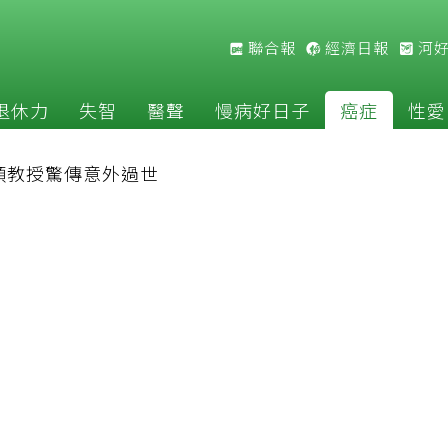
聯合報
經濟日報
河
退休力
失智
醫聲
慢病好日子
癌症
性愛
順教授驚傳意外過世