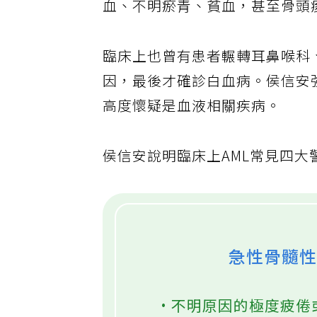
血、不明瘀青、貧血，甚至骨頭
臨床上也曾有患者輾轉耳鼻喉科
因，最後才確診白血病。侯信安
高度懷疑是血液相關疾病。
侯信安說明臨床上AML常見四大
急性骨髓性
•不明原因的極度疲倦