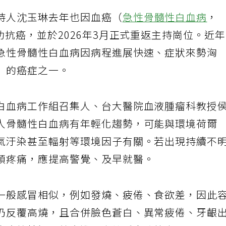
持人沈玉琳去年也因血癌（
急性骨髓性白血病
，
功抗癌，並於2026年3月正式重返主持崗位。近
急性骨髓性白血病因病程進展快速、症狀來勢洶
」的癌症之一。
白血病工作組召集人、台大醫院血液腫瘤科教授
人骨髓性白血病有年輕化趨勢，可能與環境荷爾
氣汙染甚至輻射等環境因子有關。若出現持續不
頭疼痛，應提高警覺、及早就醫。
一般感冒相似，例如發燒、疲倦、食欲差，因此
仍反覆高燒，且合併臉色蒼白、異常疲倦、牙齦