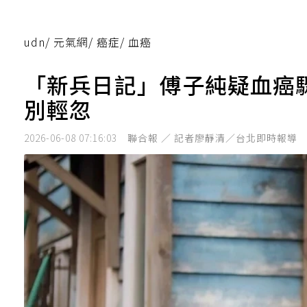
udn
/
元氣網
/
癌症
/
血癌
「新兵日記」傅子純疑血癌
別輕忽
2026-06-08 07:16:03
聯合報 ／ 記者廖靜清／台北即時報導