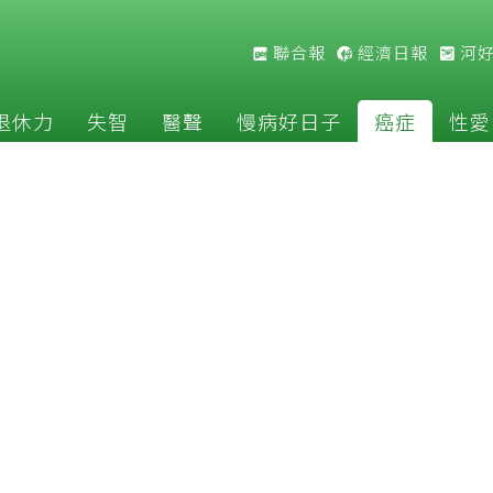
聯合報
經濟日報
河
退休力
失智
醫聲
慢病好日子
癌症
性愛