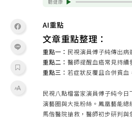
聽健康
AI重點
文章重點整理：
重點一：
民視演員傅子純傳出病
重點二：
醫師提醒血癌常見持續
重點三：
若症狀反覆且合併貧血
民視八點檔當家演員傅子純今日
演藝圈與大批粉絲。鳳凰藝能總
馬偕醫院搶救，醫師初步研判與