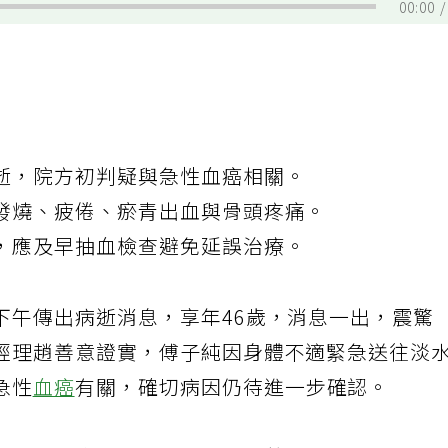
00:00
逝，院方初判疑與急性血癌相關。
發燒、疲倦、瘀青出血與骨頭疼痛。
，應及早抽血檢查避免延誤治療。
下午傳出病逝消息，享年46歲，消息一出，震驚
經理趙善意證實，傅子純因身體不適緊急送往淡
急性
血癌
有關，確切病因仍待進一步確認。