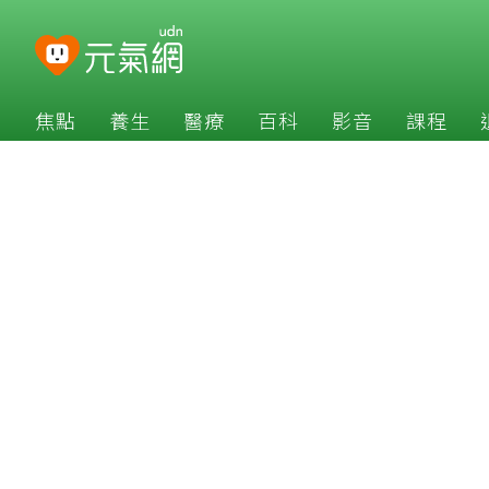
焦點
養生
醫療
百科
影音
課程