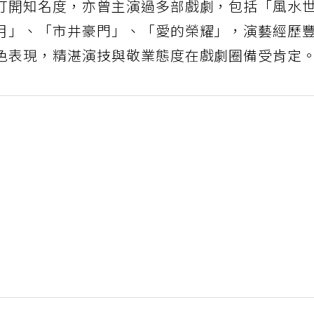
打開知名度，亦曾主演過多部戲劇，包括「風水
月」、「市井豪門」、「愛的榮耀」，演藝經歷
色表現，精湛演技與敬業態度在戲劇圈備受肯定