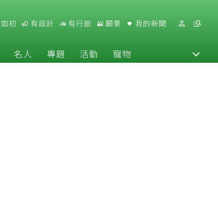
好如初
有設計
有行旅
願景
我的新聞
名人
專題
活動
寵物