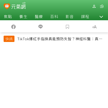
焦點
養生
醫療
百科
影音
課程
退休
TikTok爆紅手指操真能預防失智？神經科醫：真正
快訊
該做的是4件事