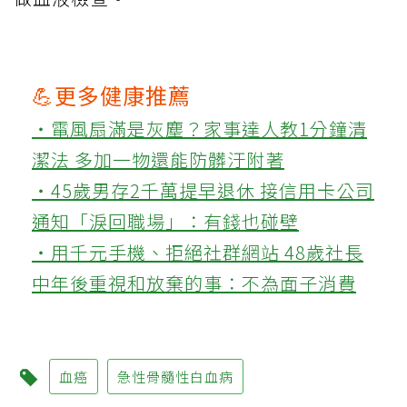
💪更多健康推薦
‧電風扇滿是灰塵？家事達人教1分鐘清
潔法 多加一物還能防髒汙附著
‧45歲男存2千萬提早退休 接信用卡公司
通知「淚回職場」：有錢也碰壁
‧用千元手機、拒絕社群網站 48歲社長
中年後重視和放棄的事：不為面子消費
血癌
急性骨髓性白血病