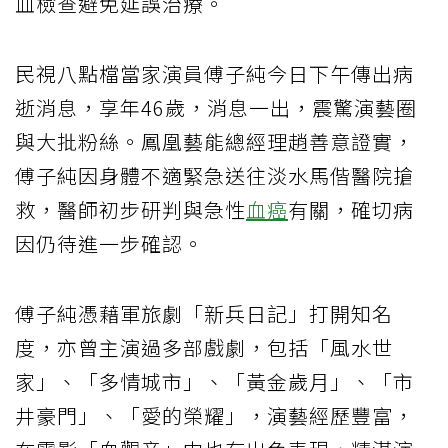
血檢查避免延誤治療。
民視八點檔當家演員傅子純今日下午傳出病
逝消息，享年46歲，消息一出，震驚演藝圈
與大批粉絲。鳳凰藝能總經理趙善意證實，
傅子純因身體不適緊急送往淡水馬偕醫院搶
救，醫師初步研判與急性
血癌
有關，確切病
因仍待進一步確認。
傅子純憑藉軍旅劇「新兵日記」打開知名
度，亦曾主演過多部戲劇，包括「風水世
家」、「多情城市」、「黃金歲月」、「市
井豪門」、「愛的榮耀」，演藝經歷豐富，