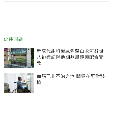
延伸閱讀
新陳代謝科權威名醫白永河辭世
八旬嬤記得他幽默風趣願配合衛
教
血癌已非不治之症 關鍵在配對移
植