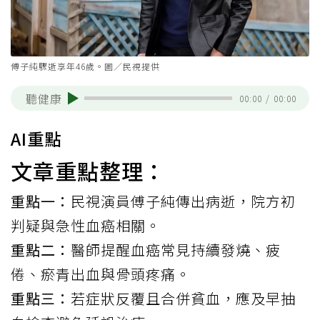
傅子純驟逝享年46歲。圖／民視提供
聽健康
00:00
/
00:00
AI重點
文章重點整理：
重點一：
民視演員傅子純傳出病逝，院方初
判疑與急性血癌相關。
重點二：
醫師提醒血癌常見持續發燒、疲
倦、瘀青出血與骨頭疼痛。
重點三：
若症狀反覆且合併貧血，應及早抽