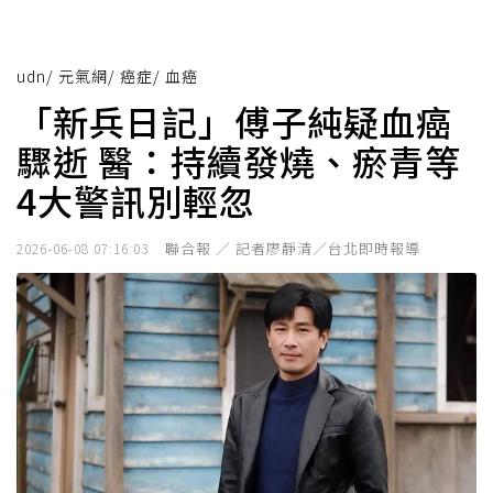
udn
/
元氣網
/
癌症
/
血癌
「新兵日記」傅子純疑血癌
驟逝 醫：持續發燒、瘀青等
4大警訊別輕忽
聯合報 ／ 記者廖靜清／台北即時報導
2026-06-08 07:16:03