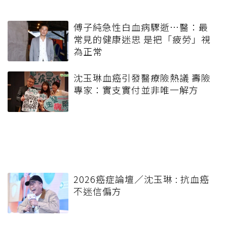
傅子純急性白血病驟逝…醫：最
常見的健康迷思 是把「疲勞」視
為正常
沈玉琳血癌引發醫療險熱議 壽險
專家：實支實付並非唯一解方
2026癌症論壇／沈玉琳 : 抗血癌
不迷信偏方