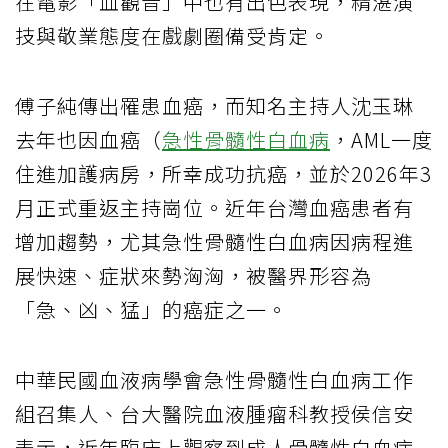
在電影「血觀音」中也有出色表現，精湛演
技與敬業態度在戲劇圈備受肯定。
傅子純傳出罹患血癌，而知名主持人沈玉琳
去年也因血癌（
急性骨髓性白血病
，AML一度
住進加護病房，所幸成功抗癌，並於2026年3
月正式重返主持崗位。近年台灣血癌患者有
增加趨勢，尤其急性骨髓性白血病因病程進
展快速、症狀來勢洶洶，被醫界形容為
「急、凶、猛」的癌症之一。
中華民國血液病學會急性骨髓性白血病工作
組召集人、台大醫院血液腫瘤科教授侯信安
表示，近年臨床上觀察到成人骨髓性白血病