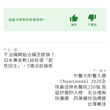
這篇文章對你有幫助嗎?
實用
不實用
上一篇
不沾鍋開始沾鍋怎麼辦？
日本專家教1招有望「起
死回生」，5情況該換新
下一篇
中醫大附醫入選
《Newsweek》2026全
球最佳綠色醫院250強 首
屆評選即入榜 全台僅兩
院獲選 四葉績效指標居
台灣最佳