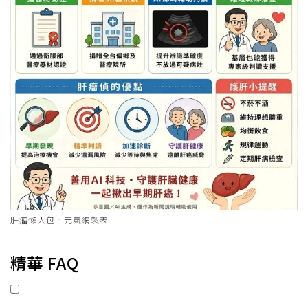
肝瘤懶人包。元氣網製表
精華 FAQ