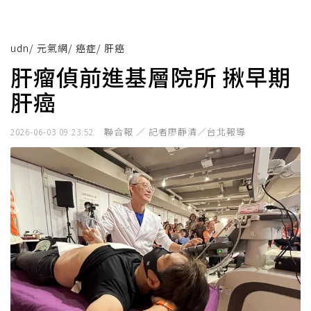
udn
/
元氣網
/
癌症
/
肝癌
肝瘤偵前進基層院所 揪早期
肝癌
聯合報 ／ 記者廖靜清／台北報導
2026-06-03 09:23:52