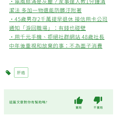
‧電風扇滿是灰塵？家事達人教1分鐘清
潔法 多加一物還能防髒汙附著
‧45歲男存2千萬提早退休 接信用卡公司
通知「淚回職場」：有錢也碰壁
‧用千元手機、拒絕社群網站 48歲社長
中年後重視和放棄的事：不為面子消費
肝癌
這篇文章對你有幫助嗎?
實用
不實用