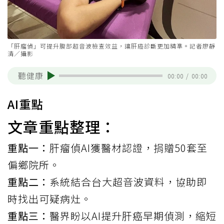
「肝瘤偵」可提升腹部超音波檢查效益，讓肝癌診斷更加精準。記者廖靜
清／攝影
聽健康
00:00
/
00:00
AI重點
文章重點整理：
重點一：
肝瘤偵AI獲醫材認證，捐贈50套至
偏鄉院所。
重點二：
系統結合台大超音波資料，協助即
時找出可疑病灶。
重點三：
醫界盼以AI提升肝癌早期偵測，縮短