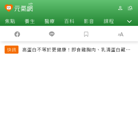
焦點
養生
醫療
百科
影音
課程
退休
高蛋白不等於更健康！即食雞胸肉、乳清蛋白藏陷
快訊
阱 醫提醒「這類人」尤其要小心