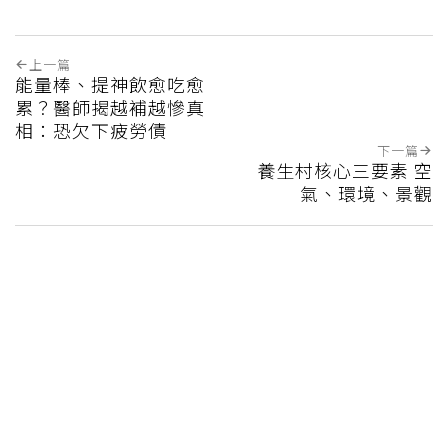
上一篇
能量棒、提神飲愈吃愈
累？醫師揭越補越慘真
相：恐欠下疲勞債
下一篇
養生村核心三要素 空
氣、環境、景觀