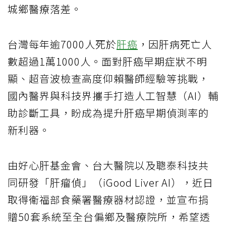
城鄉醫療落差。
台灣每年逾7000人死於
肝癌
，因肝病死亡人
數超過1萬1000人。面對肝癌早期症狀不明
顯、超音波檢查高度仰賴醫師經驗等挑戰，
國內醫界與科技界攜手打造人工智慧（AI）輔
助診斷工具，盼成為提升肝癌早期偵測率的
新利器。
由好心肝基金會、台大醫院以及聰泰科技共
同研發「肝瘤偵」（iGood Liver AI），近日
取得衛福部食藥署醫療器材認證，並宣布捐
贈50套系統至全台偏鄉及醫療院所，希望透