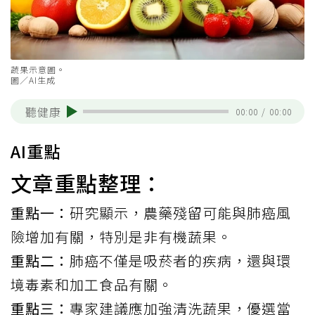
蔬果示意圖。
圖／AI生成
聽健康
00:00
/
00:00
AI重點
文章重點整理：
重點一：
研究顯示，農藥殘留可能與肺癌風
險增加有關，特別是非有機蔬果。
重點二：
肺癌不僅是吸菸者的疾病，還與環
境毒素和加工食品有關。
重點三：
專家建議應加強清洗蔬果，優選當