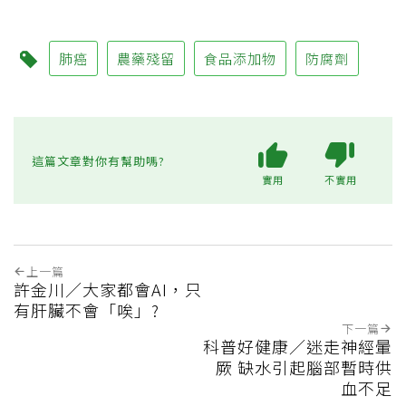
肺癌
農藥殘留
食品添加物
防腐劑
這篇文章對你有幫助嗎?
實用
不實用
上一篇
許金川／大家都會AI，只
有肝臟不會「唉」?
下一篇
科普好健康／迷走神經暈
厥 缺水引起腦部暫時供
血不足