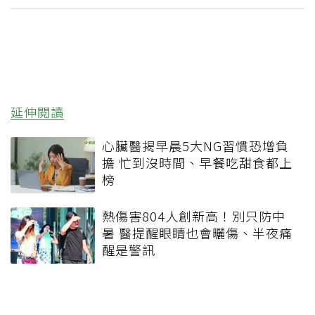
延伸閱讀
心臟醫揭早晨5大NG習慣恐增負
擔 忙到沒時間、早餐吃甜食都上
榜
熱傷害804人創新高！別只防中
暑 醫提醒眼睛也會曬傷、半夜痛
醒是警訊