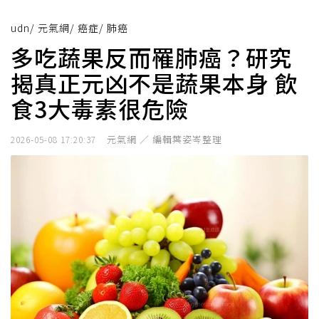
udn
/
元氣網
/
癌症
/
肺癌
多吃蔬果反而罹肺癌？研究
揭真正元凶不是蔬果本身 飲
食3大毒素很危險
元氣網 ／ 編輯葉姿岑整理
2026-05-08 17:20:37