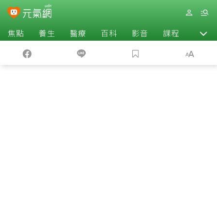
焦點
養生
醫療
百科
影音
課程
退休