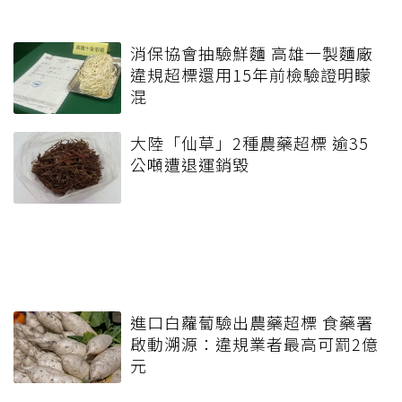
消保協會抽驗鮮麵 高雄一製麵廠
違規超標還用15年前檢驗證明矇
混
大陸「仙草」2種農藥超標 逾35
公噸遭退運銷毀
進口白蘿蔔驗出農藥超標 食藥署
啟動溯源：違規業者最高可罰2億
元