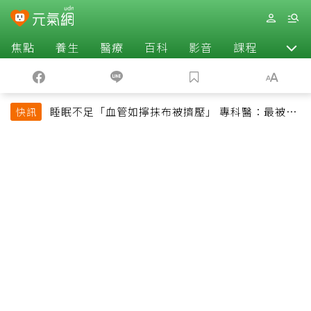
焦點
養生
醫療
百科
影音
課程
退休
睡眠不足「血管如擰抹布被擠壓」 專科醫：最被忽
快訊
略的抗老方法