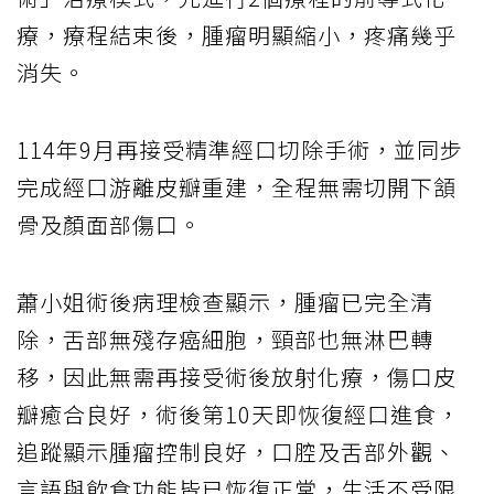
療，療程結束後，腫瘤明顯縮小，疼痛幾乎
消失。
114年9月再接受精準經口切除手術，並同步
完成經口游離皮瓣重建，全程無需切開下頷
骨及顏面部傷口。
蕭小姐術後病理檢查顯示，腫瘤已完全清
除，舌部無殘存癌細胞，頸部也無淋巴轉
移，因此無需再接受術後放射化療，傷口皮
瓣癒合良好，術後第10天即恢復經口進食，
追蹤顯示腫瘤控制良好，口腔及舌部外觀、
言語與飲食功能皆已恢復正常，生活不受限