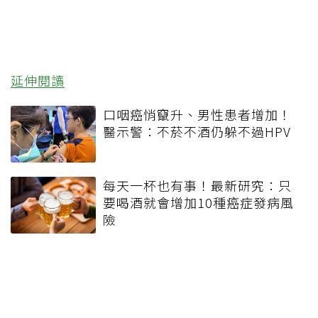
延伸閱讀
口咽癌悄竄升、男性患者增加！
醫示警：不菸不酒仍躲不過HPV
每天一杯也有事！最新研究：只
要喝酒就會增加10種癌症發病風
險