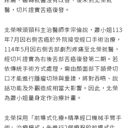
醫，切片證實舌癌復發。
北榮喉頭頸科主治醫師李宗倫說，蕭小姐113
年7月因右側舌癌於外院接受經口手術治療，
114年5月因右側舌部劇烈疼痛至北榮就醫，
經切片證實為右後舌部舌癌復發第二期。若
依傳統手術方式處理，需由顏面部下頷骨切
口才能進行腫瘤切除與重建，將對吞嚥、說
話功能及外觀造成相當大影響。因此，北榮
為蕭小姐量身定作治療計畫。
北榮採用「前導式化療+精準經口機械手臂手
術」治療模式，先進行2個療程的前導式化