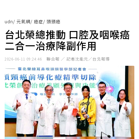
udn
/
元氣網
/
癌症
/
頭頸癌
台北榮總推動 口腔及咽喉癌
二合一治療降副作用
聯合報 ／ 記者沈能元／台北報導
2026-06-11 09:24:46