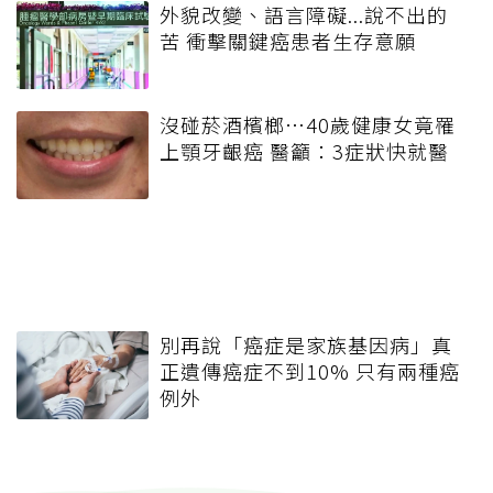
外貌改變、語言障礙...說不出的
苦 衝擊關鍵癌患者生存意願
沒碰菸酒檳榔…40歲健康女竟罹
上顎牙齦癌 醫籲：3症狀快就醫
別再說「癌症是家族基因病」真
正遺傳癌症不到10% 只有兩種癌
例外