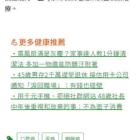
療。
💪更多健康推薦
‧電風扇滿是灰塵？家事達人教1分鐘清
潔法 多加一物還能防髒汙附著
‧45歲男存2千萬提早退休 接信用卡公司
通知「淚回職場」：有錢也碰壁
‧用千元手機、拒絕社群網站 48歲社長
中年後重視和放棄的事：不為面子消費
口腔癌
舌癌
咽喉癌