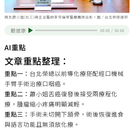
病友蕭小姐(右三)與主治醫師李宗倫等醫療團隊合影。圖／台北榮總提供
聽健康
00:00
/
00:00
AI重點
文章重點整理：
重點一：
台北榮總以前導化療搭配經口機械
手臂手術治療口咽癌。
重點二：
蕭小姐舌癌復發後接受兩療程化
療，腫瘤縮小疼痛明顯減輕。
重點三：
手術未切開下頷骨，術後恢復進食
與語言功能且無須放化療。