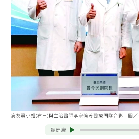
病友蕭小姐(右三)與主治醫師李宗倫等醫療團隊合影。圖
聽健康