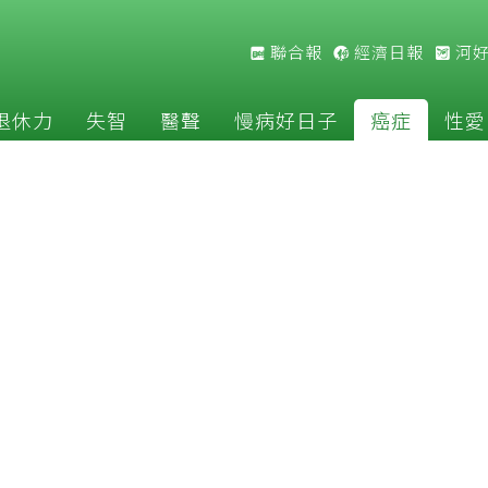
聯合報
經濟日報
河
退休力
失智
醫聲
慢病好日子
癌症
性愛