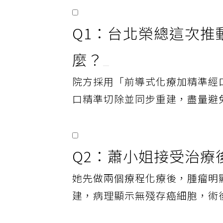
精華 FAQ
Q1：台北榮總這次推
麼？
院方採用「前導式化療加精準經
口精準切除並同步重建，盡量避
Q2：蕭小姐接受治療
她先做兩個療程化療後，腫瘤明
建，病理顯示無殘存癌細胞，術