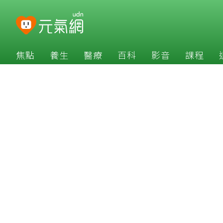
焦點
養生
醫療
百科
影音
課程