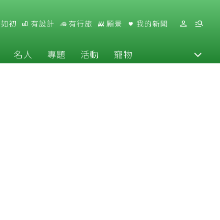
好如初
有設計
有行旅
願景
我的新聞
名人
專題
活動
寵物