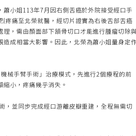
蕭小姐113年7月因右側舌癌於外院接受經口手
劇烈疼痛至北榮就醫，經切片證實為右後舌部舌癌
處理，需由顏面部下頷骨切口才能進行腫瘤切除
觀造成相當大影響。因此，北榮為蕭小姐量身定
口機械手臂手術」治療模式，先進行2個療程的前
顯縮小，疼痛幾乎消失。
手術，並同步完成經口游離皮瓣重建，全程無需切