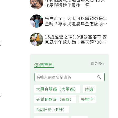
坪林獨居老翁離世無人知 13犬
守屋護遺體伴最後一程
先生走了，太太可以續領勞保年
金嗎？專家揭遺屬年金怎麼領，
看順位還要看資格
15歲經營之神3.9億暴富落幕 麥
克風少年蘇友謙：每天領700元
經
過日子
看更多
疾病百科
大腸直腸癌（大腸癌）
痔瘡
重
骨質疏鬆症（骨鬆）
失智症
B型肝炎（B肝）