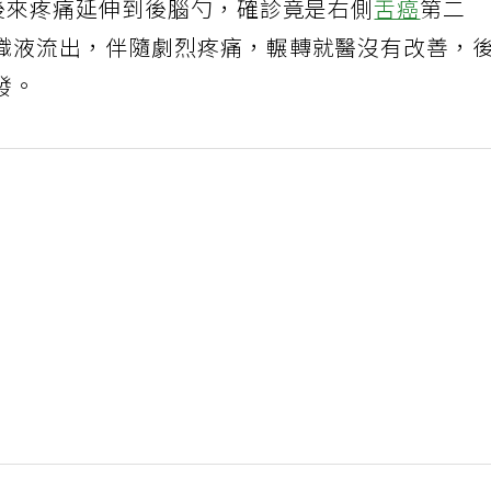
，後來疼痛延伸到後腦勺，確診竟是右側
舌癌
第二
織液流出，伴隨劇烈疼痛，輾轉就醫沒有改善，
發。