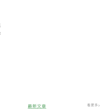
與
作
看更多
最新文章