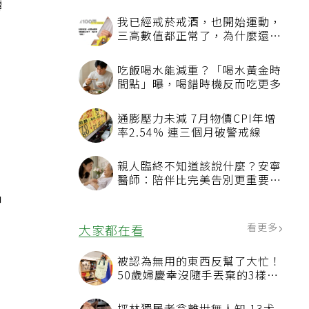
轉
我已經戒菸戒酒，也開始運動，
三高數值都正常了，為什麼還不
能停藥？
，
吃飯喝水能減重？「喝水黃金時
間點」曝，喝錯時機反而吃更多
通膨壓力未減 7月物價CPI年增
率2.54% 連三個月破警戒線
親人臨終不知道該說什麼？安寧
醫師：陪伴比完美告別更重要，
4句話值得及早說出口
中
看更多
大家都在看
被認為無用的東西反幫了大忙！
50歲婦慶幸沒隨手丟棄的3樣物
品