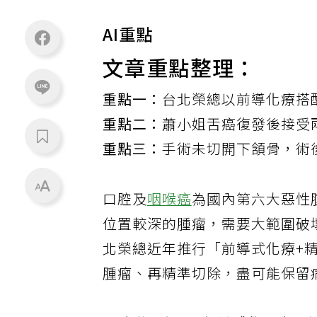
AI重點
文章重點整理：
重點一：
台北榮總以前導化療搭
重點二：
蕭小姐舌癌復發後接受
重點三：
手術未切開下頷骨，術
口腔及
咽喉癌
為國內第六大惡性
位置較深的腫瘤，需要大範圍破
北榮總近年推行「前導式化療+
腫瘤、再精準切除，盡可能保留