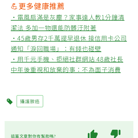
💪更多健康推薦
‧電風扇滿是灰塵？家事達人教1分鐘清
潔法 多加一物還能防髒汙附著
‧45歲男存2千萬提早退休 接信用卡公司
通知「淚回職場」：有錢也碰壁
‧用千元手機、拒絕社群網站 48歲社長
中年後重視和放棄的事：不為面子消費
攝護腺癌
這篇文章對你有幫助嗎?