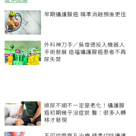
早期攝護腺癌 精準消融預後更佳
外科神刀手／吳俊德投入機器人
手術發展 造福攝護腺癌患者不再
尿失禁
排尿不順不一定是老化！攝護腺
癌初期幾乎沒症狀 醫：很多人轉
移才發現
不可逆電穿孔治療 精準切除攝護