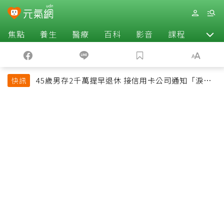
焦點
養生
醫療
百科
影音
課程
退休
45歲男存2千萬提早退休 接信用卡公司通知「淚回
快訊
職場」：有錢也碰壁