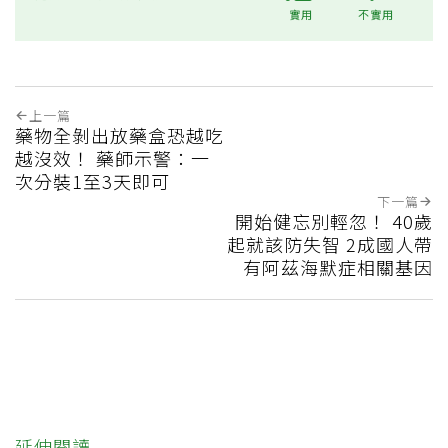
實用
不實用
上一篇
藥物全剝出放藥盒恐越吃
越沒效！ 藥師示警：一
次分裝1至3天即可
下一篇
開始健忘別輕忽！ 40歲
起就該防失智 2成國人帶
有阿茲海默症相關基因
延伸閱讀