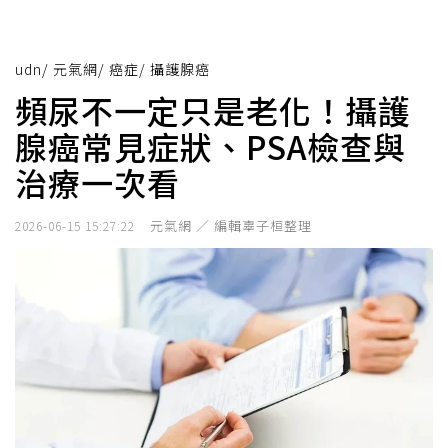
udn
/
元氣網
/
癌症
/
攝護腺癌
頻尿不一定只是老化！攝護
腺癌常見症狀、PSA檢查與
治療一次看
元氣網 ／ 編輯辜子桓整理
2026-06-15 15:27:22