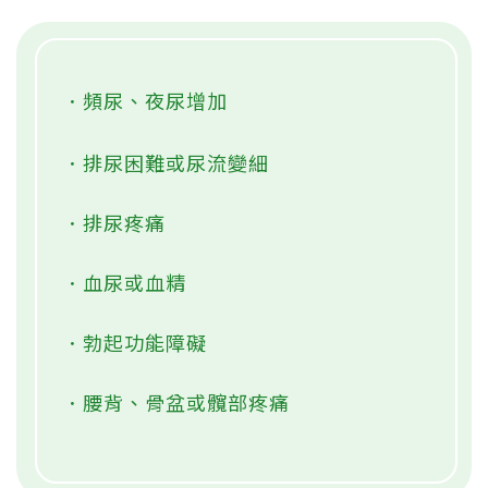
．頻尿、夜尿增加
．排尿困難或尿流變細
．排尿疼痛
．血尿或血精
．勃起功能障礙
．腰背、骨盆或髖部疼痛