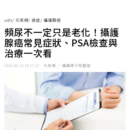
udn
/
元氣網
/
癌症
/
攝護腺癌
頻尿不一定只是老化！攝護
腺癌常見症狀、PSA檢查與
治療一次看
元氣網 ／ 編輯辜子桓整理
2026-06-15 15:27:22