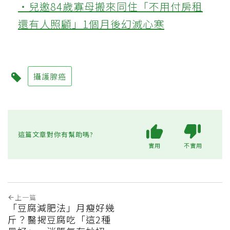
‧兒邀84歲寡母搬來同住「不用付房租
還有人照顧」1個月後幻滅心寒
攝護腺癌
這篇文章對你有幫助嗎?
實用
不實用
上一篇
「豆腐減肥法」月瘦好幾
斤？醫揭豆腐吃「這2種