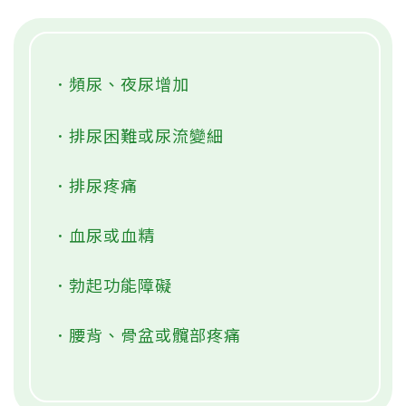
．頻尿、夜尿增加
．排尿困難或尿流變細
．排尿疼痛
．血尿或血精
．勃起功能障礙
．腰背、骨盆或髖部疼痛