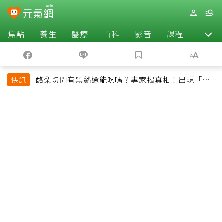
焦點
養生
醫療
百科
影音
課程
退休
酪梨切開有黑絲還能吃嗎？專家揭真相！出現「3情
快訊
況」快丟掉