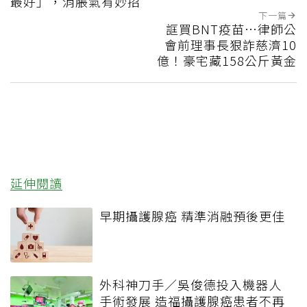
最好」，消脹氣有妙招
下一篇
誆買BNT疫苗…律師公
會前理事長狠詐慈濟10
億！豪宅藏158公斤黃金
延伸閱讀
早期攝護腺癌 精準消融預後更佳
外科神刀手／吳俊德投入機器人
手術發展 造福攝護腺癌患者不再