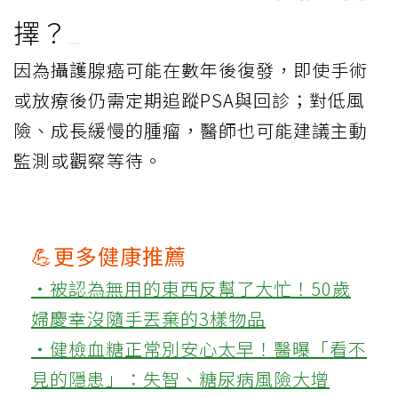
擇？
因為攝護腺癌可能在數年後復發，即使手術
或放療後仍需定期追蹤PSA與回診；對低風
險、成長緩慢的腫瘤，醫師也可能建議主動
監測或觀察等待。
💪更多健康推薦
‧被認為無用的東西反幫了大忙！50歲
婦慶幸沒隨手丟棄的3樣物品
‧健檢血糖正常別安心太早！醫曝「看不
見的隱患」：失智、糖尿病風險大增