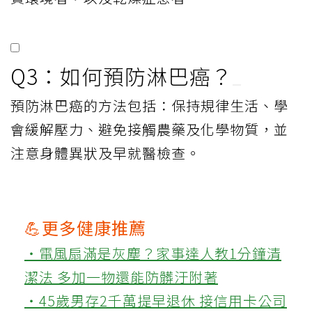
Q3：如何預防淋巴癌？
預防淋巴癌的方法包括：保持規律生活、學
會緩解壓力、避免接觸農藥及化學物質，並
注意身體異狀及早就醫檢查。
💪更多健康推薦
‧電風扇滿是灰塵？家事達人教1分鐘清
潔法 多加一物還能防髒汙附著
‧45歲男存2千萬提早退休 接信用卡公司