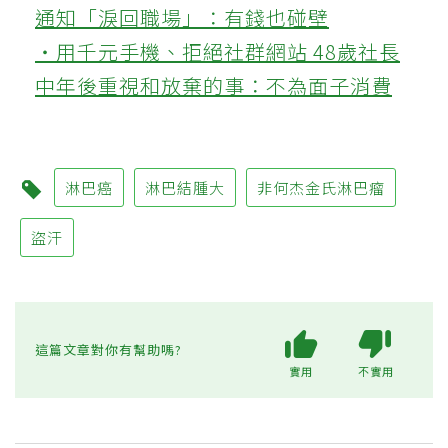
通知「淚回職場」：有錢也碰壁
‧用千元手機、拒絕社群網站 48歲社長
中年後重視和放棄的事：不為面子消費
淋巴癌
淋巴結腫大
非何杰金氏淋巴瘤
盜汗
這篇文章對你有幫助嗎?
實用
不實用