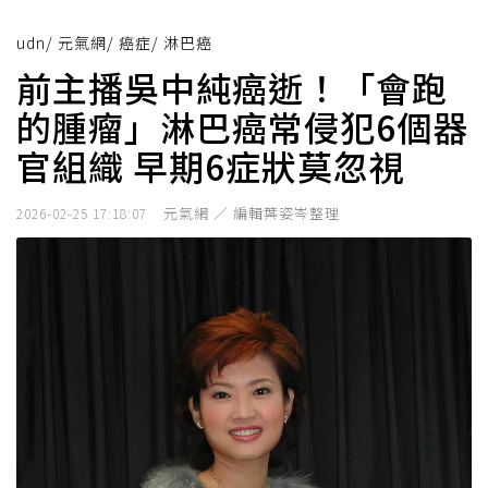
udn
/
元氣網
/
癌症
/
淋巴癌
前主播吳中純癌逝！「會跑
的腫瘤」淋巴癌常侵犯6個器
官組織 早期6症狀莫忽視
元氣網 ／ 編輯葉姿岑整理
2026-02-25 17:18:07