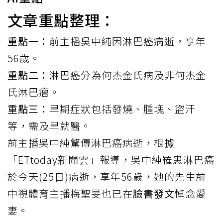
文章重點整理：
重點一：
前主播吳中純因淋巴癌病逝，享年
56歲。
重點二：
淋巴癌分為何杰金氏病及非何杰金
氏淋巴瘤。
重點三：
早期症狀包括發燒、腫塊、盜汗
等，需及早就醫。
前主播吳中純驚傳
淋巴癌
病逝，根據
「ETtoday新聞雲」報導，吳中純罹患淋巴癌
於今天(25日)病逝，享年56歲，她的先生前
中視體育主播梅聖旻也已在
臉書發文
悼念愛
妻。