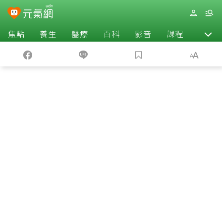
焦點
養生
醫療
百科
影音
課程
退休