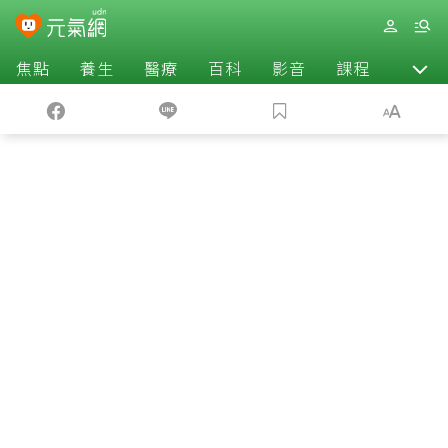
焦點
養生
醫療
百科
影音
課程
退休