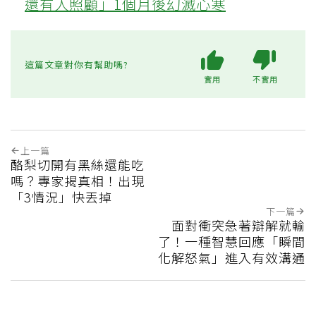
還有人照顧」1個月後幻滅心寒
這篇文章對你有幫助嗎?
實用
不實用
上一篇
酪梨切開有黑絲還能吃
嗎？專家揭真相！出現
「3情況」快丟掉
下一篇
面對衝突急著辯解就輸
了！一種智慧回應「瞬間
化解怒氣」進入有效溝通