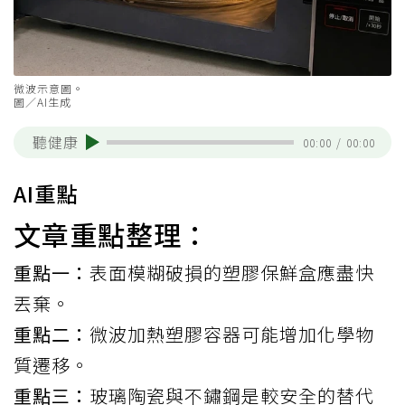
微波示意圖。
圖／AI生成
聽健康
00:00
/
00:00
AI重點
文章重點整理：
重點一：
表面模糊破損的塑膠保鮮盒應盡快
丟棄。
重點二：
微波加熱塑膠容器可能增加化學物
質遷移。
重點三：
玻璃陶瓷與不鏽鋼是較安全的替代