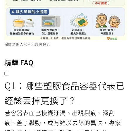
保鮮盒懶人包。元氣網製表
精華 FAQ
Q1：哪些塑膠食品容器代表已
經該丟掉更換了？
若容器表面已模糊汙濁、出現裂痕、深刮
痕、蓋子鬆動，或有難以去除的異味，專家