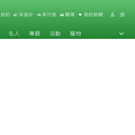
好如初
有設計
有行旅
願景
我的新聞
名人
專題
活動
寵物