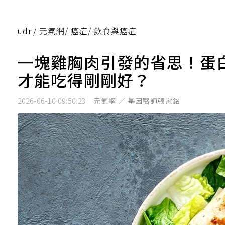
udn
/
元氣網
/
癌症
/
飲食與癌症
一塊雞胸肉引發的省思！蛋
才能吃得剛剛好？
2026-06-10 09:50:23
元氣網 ／ 基因醫師張家銘