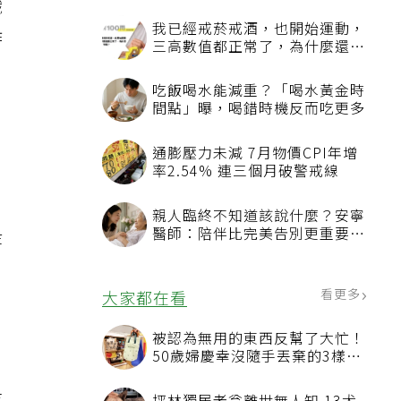
織
作
等
訊