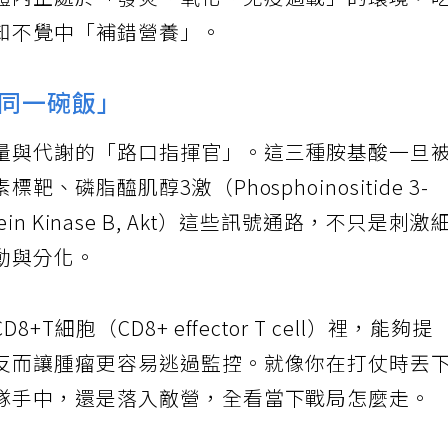
體內正處於「發炎、氧化、免疫過載」的環境，
知不覺中「補錯營養」。
同一碗飯」
量與代謝的「路口指揮官」。這三種胺基酸一旦
磷脂醯肌醇3激（Phosphoinositide 3-
otein Kinase B, Akt）這些訊號通路，不只是刺激
動與分化。
細胞（CD8+ effector T cell）裡，能夠提
反而讓腫瘤更容易逃過監控。就像你在打仗時丟
隊手中，還是落入敵營，全看當下戰局怎麼走。