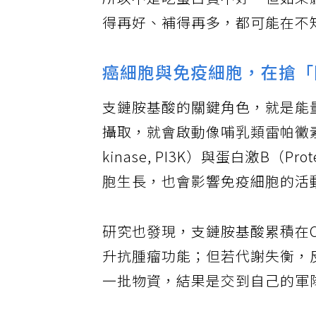
所以不是吃蛋白質不好。但如果
得再好、補得再多，都可能在不
癌細胞與免疫細胞，在搶「
支鏈胺基酸的關鍵角色，就是能
攝取，就會啟動像哺乳類雷帕黴素標靶、
kinase, PI3K）與蛋白激B（Pr
胞生長，也會影響免疫細胞的活
研究也發現，支鏈胺基酸累積在CD8+T
升抗腫瘤功能；但若代謝失衡，
一批物資，結果是交到自己的軍