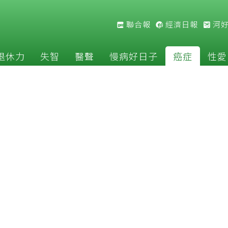
聯合報
經濟日報
河
退休力
失智
醫聲
慢病好日子
癌症
性愛