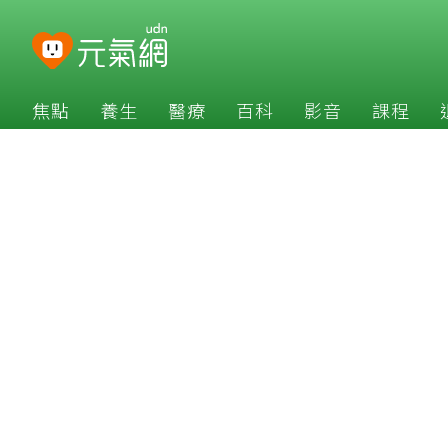
焦點
養生
醫療
百科
影音
課程