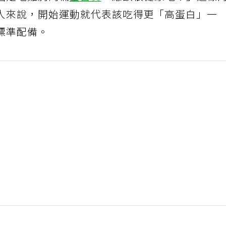
固定吃雞胸肉補
蛋白質
，應該很健康吧？」這樣
人來說，開始運動就代表該吃得更「高蛋白」一
標準配備。