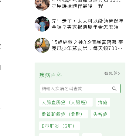
吃
被
細
下