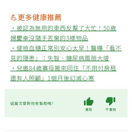
💪更多健康推薦
‧被認為無用的東西反幫了大忙！50歲
婦慶幸沒隨手丟棄的3樣物品
‧健檢血糖正常別安心太早！醫曝「看不
見的隱患」：失智、糖尿病風險大增
‧兒邀84歲寡母搬來同住「不用付房租
還有人照顧」1個月後幻滅心寒
這篇文章對你有幫助嗎?
實用
不實用