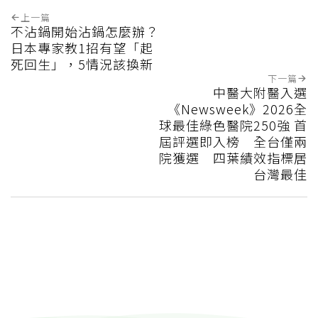
上一篇
不沾鍋開始沾鍋怎麼辦？
日本專家教1招有望「起
死回生」，5情況該換新
下一篇
中醫大附醫入選
《Newsweek》2026全
球最佳綠色醫院250強 首
屆評選即入榜 全台僅兩
院獲選 四葉績效指標居
台灣最佳