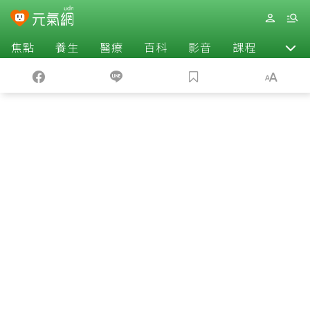
焦點
養生
醫療
百科
影音
課程
退休