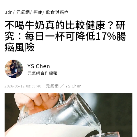
udn
/
元氣網
/
癌症
/
飲食與癌症
不喝牛奶真的比較健康？研
究：每日一杯可降低17%腸
癌風險
YS Chen
元氣網合作編輯
元氣網 ／ YS Chen
2026-05-12 08:39:40