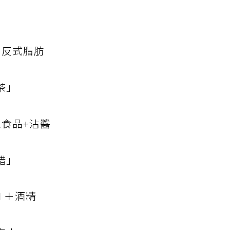
＋反式脂肪
茶」
工食品+沾醬
醋」
 ＋酒精