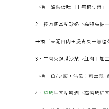
→換「酪梨蛋吐司＋無糖豆漿」
2、控肉便當配珍奶→高鹽高糖
→換「蒜泥白肉＋燙青菜＋無糖
3、牛肉火鍋搭沙茶→紅肉＋加
→換「魚/豆腐，沾醬：蔥薑蒜+
4、
燒烤
牛肉配啤酒→高溫烤紅肉