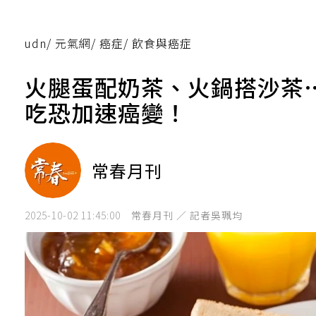
udn
/
元氣網
/
癌症
/
飲食與癌症
火腿蛋配奶茶、火鍋搭沙茶
吃恐加速癌變！
常春月刊
2025-10-02 11:45:00
常春月刊 ／ 記者吳珮均