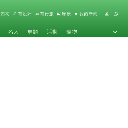
好如初
有設計
有行旅
願景
我的新聞
名人
專題
活動
寵物