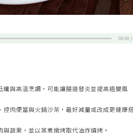
00:00
低纖與高溫烹調，可能讓腸道發炎並提高癌變風
、控肉便當與火鍋沙茶，最好減量或改成更健康
肉與蔬果，並以蒸煮燉烤取代油炸燒烤。