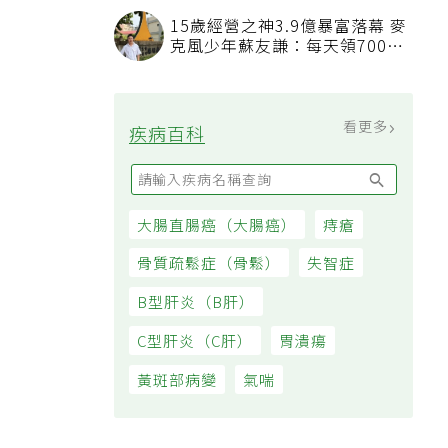
看順位還要看資格
15歲經營之神3.9億暴富落幕 麥
克風少年蘇友謙：每天領700元
過日子
看更多
疾病百科
大腸直腸癌（大腸癌）
痔瘡
骨質疏鬆症（骨鬆）
失智症
B型肝炎（B肝）
C型肝炎（C肝）
胃潰瘍
黃斑部病變
氣喘