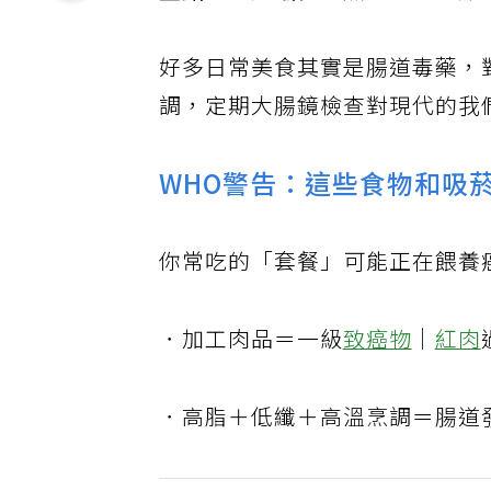
好多日常美食其實是腸道毒藥，
調，定期大腸鏡檢查對現代的我
WHO警告：這些食物和吸
你常吃的「套餐」可能正在餵養
．加工肉品＝一級
致癌物
｜
紅肉
．高脂＋低纖＋高溫烹調＝腸道