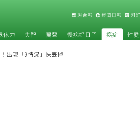
聯合報
經濟日報
河
退休力
失智
醫聲
慢病好日子
癌症
性愛
！出現「3情況」快丟掉