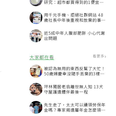
研究：超市都買得到的1便宜食
品就可以
用千元手機、拒絕社群網站 48
歲社長中年後重視和放棄的事：
不為面子消費
近5成中年人腹部肥胖 小心代謝
出問題
看更多
大家都在看
被認為無用的東西反幫了大忙！
50歲婦慶幸沒隨手丟棄的3樣物
品
坪林獨居老翁離世無人知 13犬
守屋護遺體伴最後一程
先生走了，太太可以續領勞保年
金嗎？專家揭遺屬年金怎麼領，