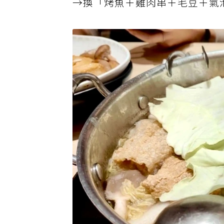
→換「烤魚＋雞肉串＋毛豆＋氣