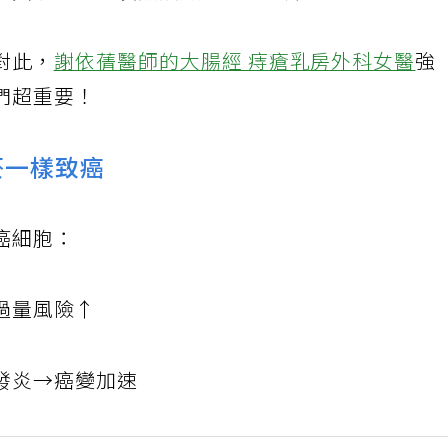
對此，
謝依蒨醫師的大腸經 痔瘡乳房外科女醫
強
們超重要！
菸一樣致癌
癌細胞：
過量風險↑
發炎→癌變加速