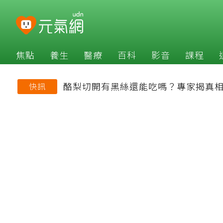
焦點
養生
醫療
百科
影音
課程
酪梨切開有黑絲還能吃嗎？專家揭真相
快訊